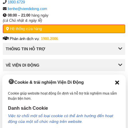
1800.6729
lienhe@viendidong.com
08:00 – 21:00
hàng ngày
(cả Chủ nhật & ngày lễ)
Hệ thống cửa hàng
Phản ánh dịch vụ:
1900.2006
THÔNG TIN HỖ TRỢ
VỀ VIỆN DI ĐỘNG
Cookie & trải nghiệm Viện Di Động
KẾT NỐI VỚI VIỆN DI ĐỘNG
Cookie giúp website hoạt động ổn định và hỗ trợ trải nghiệm mua sắm
thuận tiện hơn.
Danh sách Cookie
Công Ty TNHH Công Nghệ và Đầu Tư Viện Di Động - 73 Trần Quang Khải, Phường Tân
Việc từ chối một số loại cookie có thể ảnh hưởng đến hoạt
Định, TP HCM. Mã số doanh nghiệp: 0317265132 - Ngày cấp: 25/04/2022 - Nơi cấp: Sở
động của một số chức năng trên website.
kế hoạch và đầu tư TP Hồ Chí Minh. Giám đốc: Nguyễn Ngọc Ngân. Hotline: 1800.6729