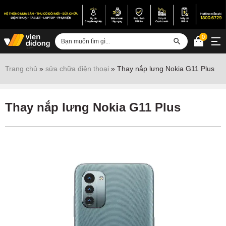
0
Đăng nhập
Trang chủ
»
sửa chữa điện thoại
»
Thay nắp lưng Nokia G11 Plus
Sửa iPhone
Sửa Android
Thay nắp lưng Nokia G11 Plus
Sửa Vertu
Sửa iPad
Sửa Macbook
Sửa Laptop
Sửa chữa thiết bị khác
Điện thoại