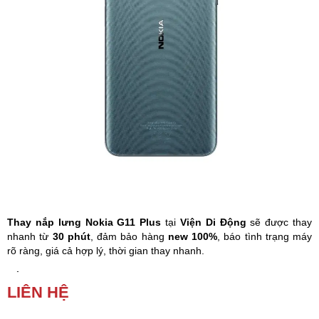
Phụ kiện
Hệ thống:
17 cửa hàng
Tổng đài:
1800.6729
(miễn phí)
(Giờ làm việc: 08h00 - 21h00)
Giới thiệu
Viện Di Động
Tin công nghệ
Đặt lịch ngay
Thay nắp lưng Nokia G11 Plus
tại
Viện Di Động
sẽ được thay
nhanh từ
30 phút
, đảm bảo hàng
new 100%
, báo tình trạng máy
rõ ràng, giá cả hợp lý, thời gian thay nhanh.
Nắp lưng Nokia G11 Plus
bị nứt, vỡ, xuất hiện các vết trầy xước
LIÊN HỆ
do tiếp xúc với vật nhọn,… đó là dấu hiệu bạn phải thay
nắp
lưng
Nokia G11 Plus
.