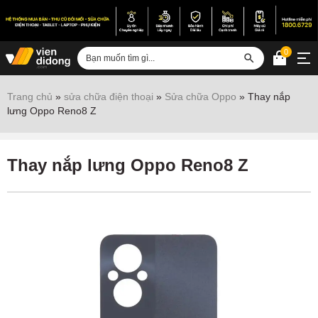
0
Đăng nhập
Trang chủ
»
sửa chữa điện thoại
»
Sửa chữa Oppo
»
Thay nắp
lưng Oppo Reno8 Z
Sửa iPhone
Sửa Android
Thay nắp lưng Oppo Reno8 Z
Sửa Vertu
Sửa iPad
Sửa Macbook
Sửa Laptop
Sửa chữa thiết bị khác
Điện thoại