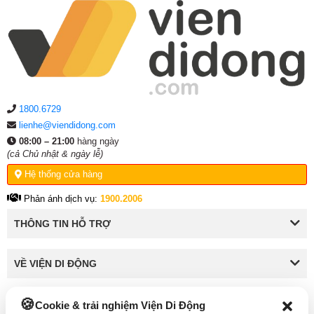
1800.6729
lienhe@viendidong.com
08:00 – 21:00
hàng ngày
(cả Chủ nhật & ngày lễ)
Hệ thống cửa hàng
Phản ánh dịch vụ:
1900.2006
THÔNG TIN HỖ TRỢ
VỀ VIỆN DI ĐỘNG
Cookie & trải nghiệm Viện Di Động
KẾT NỐI VỚI VIỆN DI ĐỘNG