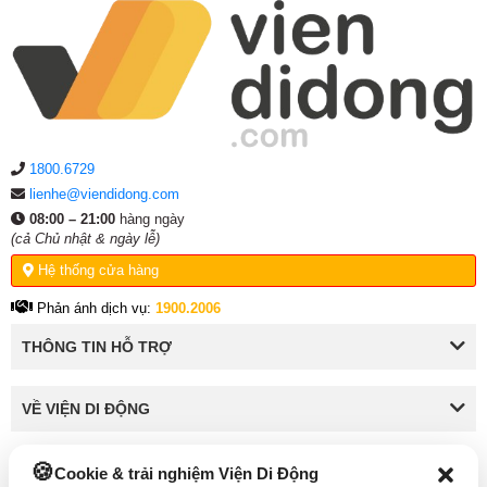
1800.6729
lienhe@viendidong.com
08:00 – 21:00
hàng ngày
(cả Chủ nhật & ngày lễ)
Hệ thống cửa hàng
Phản ánh dịch vụ:
1900.2006
THÔNG TIN HỖ TRỢ
VỀ VIỆN DI ĐỘNG
Cookie & trải nghiệm Viện Di Động
KẾT NỐI VỚI VIỆN DI ĐỘNG