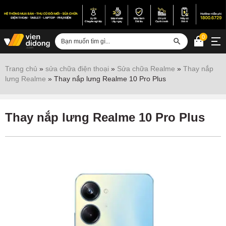
0
Đăng nhập
Trang chủ
»
sửa chữa điện thoại
»
Sửa chữa Realme
»
Thay nắp
lưng Realme
»
Thay nắp lưng Realme 10 Pro Plus
Sửa iPhone
Sửa Android
Thay nắp lưng Realme 10 Pro Plus
Sửa Vertu
Sửa iPad
Sửa Macbook
Sửa Laptop
Sửa chữa thiết bị khác
Điện thoại