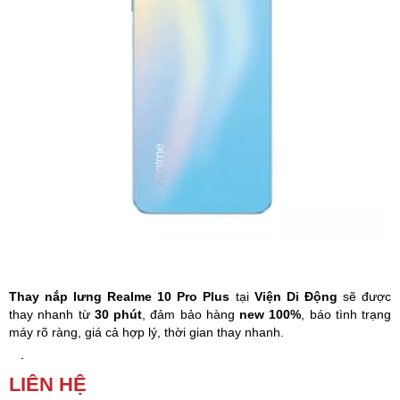
Phụ kiện
Hệ thống:
17 cửa hàng
Tổng đài:
1800.6729
(miễn phí)
(Giờ làm việc: 08h00 - 21h00)
Giới thiệu
Viện Di Động
Tin công nghệ
Đặt lịch ngay
Thay nắp lưng Realme 10 Pro Plus
tại
Viện Di Động
sẽ được
thay nhanh từ
30 phút
, đảm bảo hàng
new 100%
, báo tình trạng
máy rõ ràng, giá cả hợp lý, thời gian thay nhanh.
Nắp lưng Realme 10 Pro Plus
bị nứt, vỡ, xuất hiện các vết trầy
LIÊN HỆ
xước do tiếp xúc với vật nhọn,… đó là dấu hiệu bạn phải thay
nắp
lưng
Realme 10 Pro Plus
.