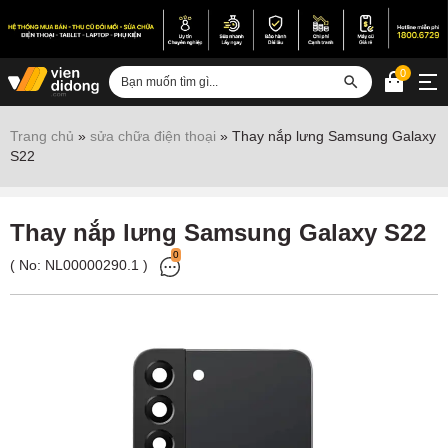
0
Đăng nhập
Trang chủ
»
sửa chữa điện thoại
»
Thay nắp lưng Samsung Galaxy
S22
Sửa iPhone
Sửa Android
Thay nắp lưng Samsung Galaxy S22
Sửa Vertu
0
( No:
NL00000290.1
)
Sửa iPad
Sửa Macbook
Sửa Laptop
Sửa chữa thiết bị khác
Điện thoại