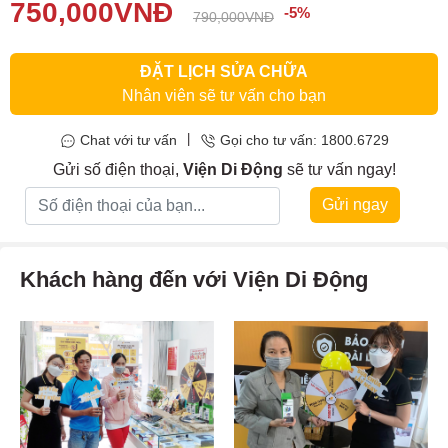
trạng lập tức và các chương trình khuyến mãi, ưu đãi hấp dẫn
750,000
VNĐ
-5%
790,000
VNĐ
khác.
ĐẶT LỊCH SỬA CHỮA
Nhân viên sẽ tư vấn cho bạn
|
Chat với tư vấn
Gọi cho tư vấn: 1800.6729
Gửi số điện thoại,
Viện Di Động
sẽ tư vấn ngay!
Gửi ngay
Khách hàng đến với Viện Di Động