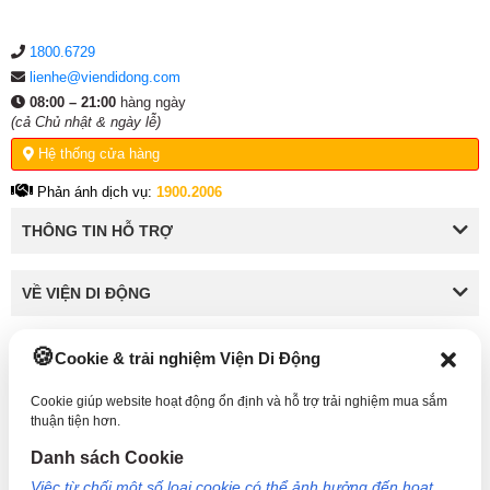
1800.6729
lienhe@viendidong.com
08:00 – 21:00
hàng ngày
(cả Chủ nhật & ngày lễ)
Hệ thống cửa hàng
Phản ánh dịch vụ:
1900.2006
THÔNG TIN HỖ TRỢ
VỀ VIỆN DI ĐỘNG
Cookie & trải nghiệm Viện Di Động
KẾT NỐI VỚI VIỆN DI ĐỘNG
Cookie giúp website hoạt động ổn định và hỗ trợ trải nghiệm mua sắm
thuận tiện hơn.
Danh sách Cookie
Công Ty TNHH Công Nghệ và Đầu Tư Viện Di Động - 73 Trần Quang Khải, Phường Tân
Việc từ chối một số loại cookie có thể ảnh hưởng đến hoạt