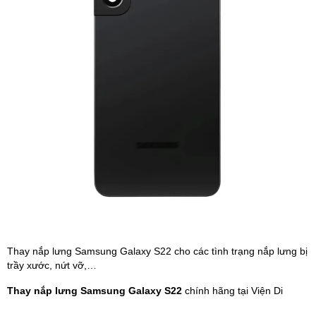
Phụ kiện
Hệ thống:
17 cửa hàng
Tổng đài:
1800.6729
(miễn phí)
(Giờ làm việc: 08h00 - 21h00)
Giới thiệu
Viện Di Động
Tin công nghệ
Đặt lịch ngay
Thay nắp lưng Samsung Galaxy S22 cho các tình trạng nắp lưng bị
trầy xước, nứt vỡ,…
Thay nắp lưng Samsung Galaxy S22
chính hãng tại Viện Di
Động sẽ được xử lý nhanh chóng, chỉ từ
30 phút
, báo cáo tình