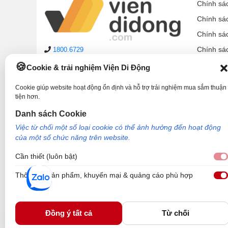
Chính sá
Chính sá
Chính sá
Chính sá
1800.6729
lienhe@viendidong.com
Chính sá
Cookie & trải nghiệm Viện Di Động
08:00 – 21:00
hàng ngày
Chính sá
(cả Chủ nhật & ngày lễ)
Cookie giúp website hoạt động ổn định và hỗ trợ trải nghiệm mua sắm thuận
Chính sá
tiện hơn.
Hệ thống cửa hàng
Hướng d
Danh sách Cookie
Phản ánh dịch vụ:
1900.2006
Việc từ chối một số loại cookie có thể ảnh hưởng đến hoạt động
của một số chức năng trên website.
Cần thiết (luôn bật)
Thông tin sản phẩm, khuyến mại & quảng cáo phù hợp
Công Ty TNHH Công Nghệ và Đầu Tư Viện Di Động - 73 Trần Quang Khải, P
Nơi cấp: Sở kế hoạch và đầu tư TP Hồ Chí Minh. Giám đốc: Nguyễn Ngọc Ngâ
Viện Di Động.
Đồng ý tất cả
Từ chối