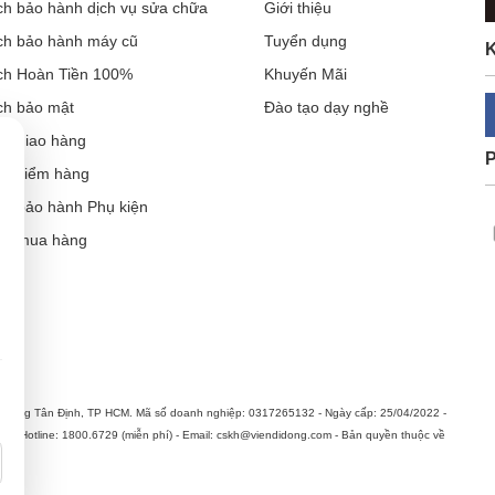
ch bảo hành dịch vụ sửa chữa
Giới thiệu
ch bảo hành máy cũ
Tuyển dụng
K
ch Hoàn Tiền 100%
Khuyến Mãi
ch bảo mật
Đào tạo dạy nghề
ch giao hàng
ch kiểm hàng
ch bảo hành Phụ kiện
ẫn mua hàng
Cần thiết (luôn bật)
Thông tin sản phẩm, khuyến mại & quảng cáo phù hợp
hường Tân Định, TP HCM. Mã số doanh nghiệp: 0317265132 - Ngày cấp: 25/04/2022 -
n. Hotline: 1800.6729 (miễn phí) - Email: cskh@viendidong.com - Bản quyền thuộc về