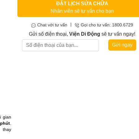
ĐẶT LỊCH SỬA CHỮA
Nhân viên sẽ tư vấn cho bạn
|
Chat với tư vấn
Gọi cho tư vấn: 1800.6729
Gửi số điện thoại,
Viện Di Động
sẽ tư vấn ngay!
Gửi ngay
i gian
 phút
.
n thay