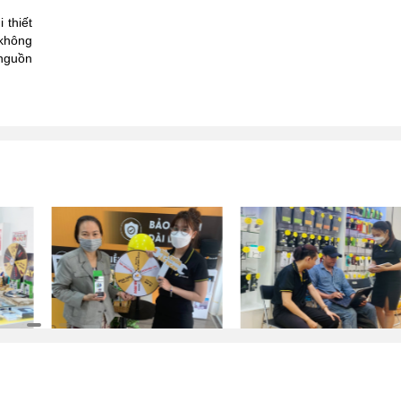
 thiết
 không
 nguồn