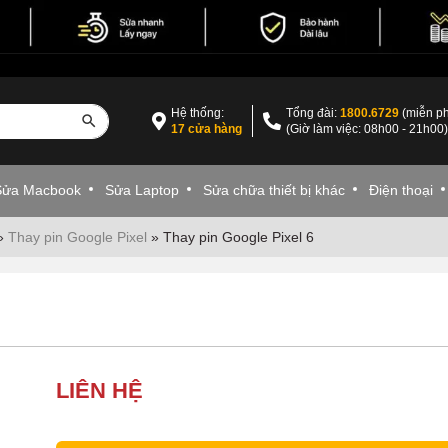
Hệ thống:
Tổng đài:
1800.6729
(miễn ph
17 cửa hàng
(Giờ làm việc: 08h00 - 21h00
Sửa Macbook
Sửa Laptop
Sửa chữa thiết bị khác
Điện thoại
»
Thay pin Google Pixel
»
Thay pin Google Pixel 6
LIÊN HỆ