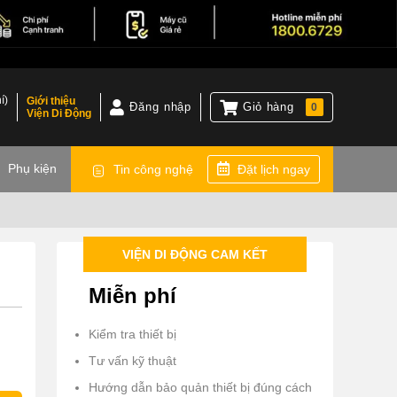
í)
Giới thiệu
Đăng nhập
Giỏ hàng
0
Viện Di Động
)
Phụ kiện
Tin công nghệ
Đặt lịch ngay
VIỆN DI ĐỘNG CAM KẾT
Miễn phí
Kiểm tra thiết bị
Tư vấn kỹ thuật
Hướng dẫn bảo quản thiết bị đúng cách