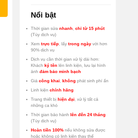
Nổi bật
Thời gian sửa
nhanh
,
chỉ từ 15 phút
(Tùy dịch vụ)
Xem
trực tiếp
, lấy
trong ngày
với hơn
90% dịch vụ
Dịch vụ cần thời gian xử lý dài hơn:
Khách
ký tên
lên linh kiện, lưu lại hình
ảnh
đảm bảo minh bạch
Giá
công khai
,
không
phát sinh phí ẩn
Linh kiện
chính hãng
Trang thiết bị
hiện đại
, xử lý tất cả
những ca khó
Thời gian bảo hành
lên đến 24 tháng
(Tùy dịch vụ)
Hoàn tiền 100%
nếu không sửa được
hoặc không có linh kiện thay thế