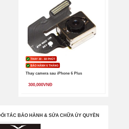
THAY 30 - 60 PHÚT
BẢO HÀNH 6 THÁNG
Thay camera sau iPhone 6 Plus
300,000
VNĐ
ĐỐI TÁC BẢO HÀNH & SỬA CHỮA ỦY QUYỀN