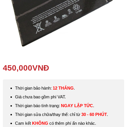
Phụ kiện
Hệ thống:
17 cửa hàng
Tổng đài:
1800.6729
(miễn phí)
(Giờ làm việc: 08h00 - 21h00)
Giới thiệu
Viện Di Động
450,000
VNĐ
Tin công nghệ
Đặt lịch ngay
Thời gian bảo hành:
12
THÁNG
.
Giá chưa bao gồm phí VAT.
Thời gian báo tình trạng:
NGAY LẬP TỨC
.
Thời gian sửa chữa/thay thế: chỉ từ
30 - 60 PHÚT
.
Cam kết
KHÔNG
có thêm phí ẩn nào khác.