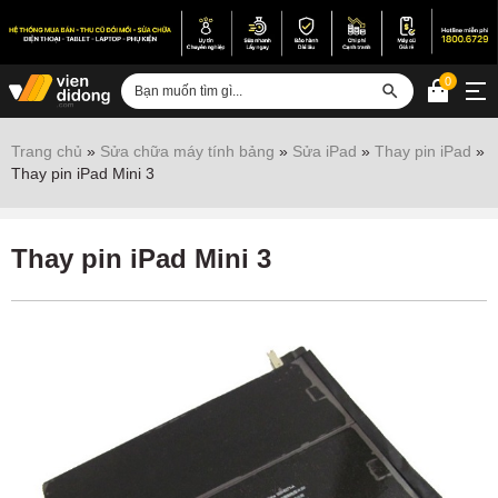
0
Đăng nhập
Trang chủ
»
Sửa chữa máy tính bảng
»
Sửa iPad
»
Thay pin iPad
»
Thay pin iPad Mini 3
Sửa iPhone
Sửa Android
Thay pin iPad Mini 3
Sửa Vertu
Sửa iPad
Sửa Macbook
Sửa Laptop
Sửa chữa thiết bị khác
Điện thoại