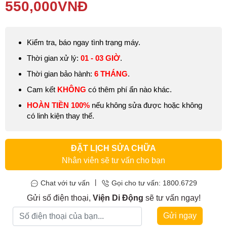
Thay pin laptop Asus K43 K43E K43S K43SD K43SJ
giúp khắc
550,000
VNĐ
phục các vấn đề pin bị phồng, chai, sạc không vào điện,…
Kiểm tra, báo ngay tình trạng máy.
Thời gian xử lý:
01 - 03 GIỜ
.
Thời gian bảo hành:
6
THÁNG
.
Cam kết
KHÔNG
có thêm phí ẩn nào khác.
HOÀN TIỀN 100%
nếu không sửa được hoặc không
có linh kiện thay thế.
ĐẶT LỊCH SỬA CHỮA
Nhân viên sẽ tư vấn cho bạn
|
Chat với tư vấn
Gọi cho tư vấn: 1800.6729
Gửi số điện thoại,
Viện Di Động
sẽ tư vấn ngay!
Gửi ngay