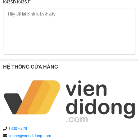
K43SD K43SJ”
HỆ THỐNG CỬA HÀNG
1800.6729
lienhe@viendidong.com