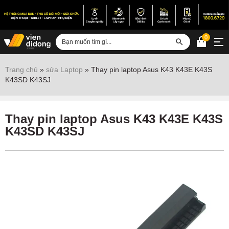
0
Đăng nhập
Trang chủ
»
sửa Laptop
»
Thay pin laptop Asus K43 K43E K43S
K43SD K43SJ
Sửa iPhone
Sửa Android
Thay pin laptop Asus K43 K43E K43S
Sửa Vertu
K43SD K43SJ
Sửa iPad
Sửa Macbook
Sửa Laptop
Sửa chữa thiết bị khác
Điện thoại