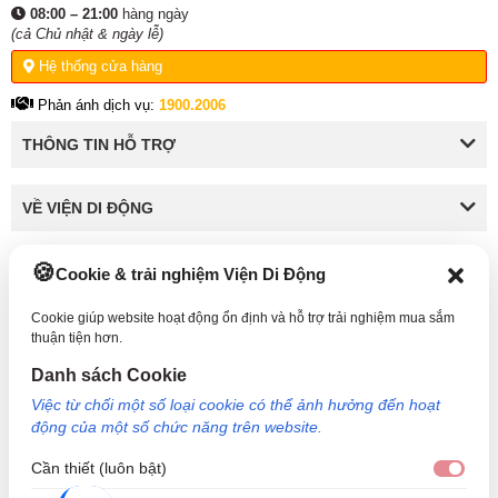
08:00 – 21:00
hàng ngày
(cả Chủ nhật & ngày lễ)
Hệ thống cửa hàng
Phản ánh dịch vụ:
1900.2006
THÔNG TIN HỖ TRỢ
VỀ VIỆN DI ĐỘNG
Cookie & trải nghiệm Viện Di Động
KẾT NỐI VỚI VIỆN DI ĐỘNG
Cookie giúp website hoạt động ổn định và hỗ trợ trải nghiệm mua sắm
thuận tiện hơn.
Danh sách Cookie
Công Ty TNHH Công Nghệ và Đầu Tư Viện Di Động - 73 Trần Quang Khải, Phường Tân
Việc từ chối một số loại cookie có thể ảnh hưởng đến hoạt
Định, TP HCM. Mã số doanh nghiệp: 0317265132 - Ngày cấp: 25/04/2022 - Nơi cấp: Sở
động của một số chức năng trên website.
kế hoạch và đầu tư TP Hồ Chí Minh. Giám đốc: Nguyễn Ngọc Ngân. Hotline: 1800.6729
(miễn phí) - Email: cskh@viendidong.com - Bản quyền thuộc về Viện Di Động.
Cần thiết (luôn bật)
Cần 