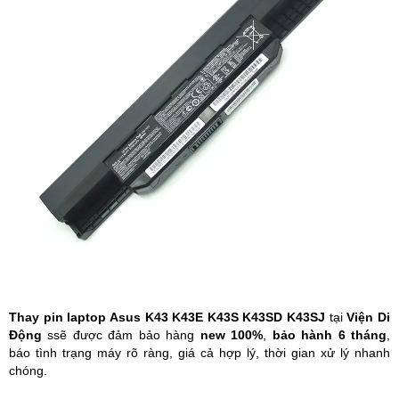
Phụ kiện
Hệ thống:
17 cửa hàng
Tổng đài:
1800.6729
(miễn phí)
(Giờ làm việc: 08h00 - 21h00)
Giới thiệu
Viện Di Động
Tin công nghệ
Đặt lịch ngay
Thay pin laptop Asus K43 K43E K43S K43SD K43SJ
tại
Viện Di
Động
ssẽ được đảm bảo hàng
new 100%
,
bảo hành 6 tháng
,
báo tình trạng máy rõ ràng, giá cả hợp lý, thời gian xử lý nhanh
chóng.