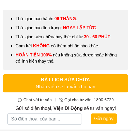
dụng hết năng lượng,…
Thời gian bảo hành:
06 THÁNG
.
Thời gian báo tình trạng:
NGAY LẬP TỨC
.
Thời gian sửa chữa/thay thế: chỉ từ
30 - 60 PHÚT
.
Cam kết
KHÔNG
có thêm phí ẩn nào khác.
HOÀN TIỀN 100%
nếu không sửa được hoặc không
có linh kiện thay thế.
ĐẶT LỊCH SỬA CHỮA
Nhân viên sẽ tư vấn cho bạn
|
Chat với tư vấn
Gọi cho tư vấn: 1800.6729
Gửi số điện thoại,
Viện Di Động
sẽ tư vấn ngay!
Gửi ngay