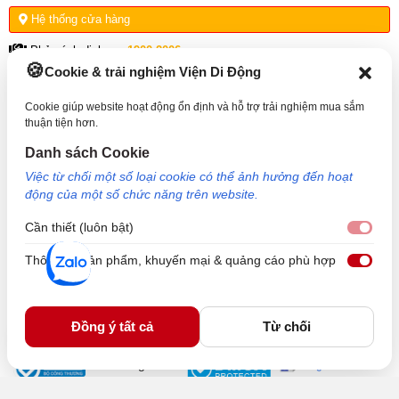
Hệ thống cửa hàng
Phản ánh dịch vụ:
1900.2006
Cookie & trải nghiệm Viện Di Động
THÔNG TIN HỖ TRỢ
Cookie giúp website hoạt động ổn định và hỗ trợ trải nghiệm mua sắm
thuận tiện hơn.
VỀ VIỆN DI ĐỘNG
Danh sách Cookie
Việc từ chối một số loại cookie có thể ảnh hưởng đến hoạt
KẾT NỐI VỚI VIỆN DI ĐỘNG
động của một số chức năng trên website.
Cần thiết (luôn bật)
Cần 
Thông tin sản phẩm, khuyến mại & quảng cáo phù hợp
Thôn
Công Ty TNHH Công Nghệ và Đầu Tư Viện Di Động - 73 Trần Quang Khải, Phường Tân
Định, TP HCM. Mã số doanh nghiệp: 0317265132 - Ngày cấp: 25/04/2022 - Nơi cấp: Sở
kế hoạch và đầu tư TP Hồ Chí Minh. Giám đốc: Nguyễn Ngọc Ngân. Hotline: 1800.6729
Đồng ý tất cả
Từ chối
(miễn phí) - Email: cskh@viendidong.com - Bản quyền thuộc về Viện Di Động.