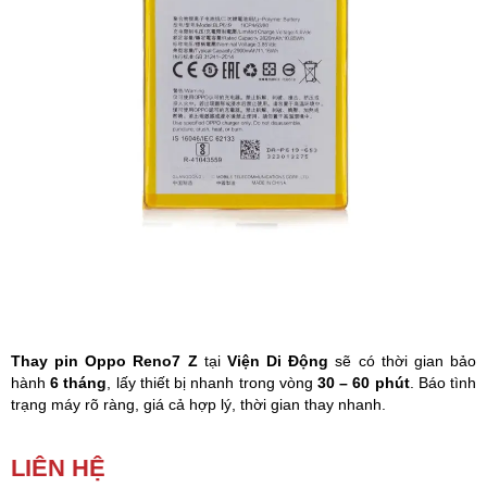
Phụ kiện
Hệ thống:
17 cửa hàng
Tổng đài:
1800.6729
(miễn phí)
(Giờ làm việc: 08h00 - 21h00)
Giới thiệu
Viện Di Động
Tin công nghệ
Đặt lịch ngay
Thay pin Oppo Reno7 Z
tại
Viện Di Động
sẽ có thời gian bảo
hành
6 tháng
, lấy thiết bị nhanh trong vòng
30 – 60 phút
. Báo tình
trạng máy rõ ràng, giá cả hợp lý, thời gian thay nhanh.
Thay pin Oppo Reno7 Z
là giải pháp hiệu quả nhất khi thiết bị của
LIÊN HỆ
bạn đang bị các vấn đề như: chai pin, sạc chậm, không báo sạc,
pin báo ảo, tiêu hao năng lượng nhanh, tự tắt nguồn khi chưa sử