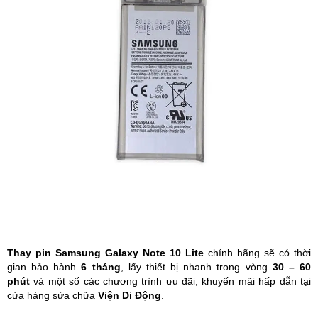
Phụ kiện
Hệ thống:
17 cửa hàng
Tổng đài:
1800.6729
(miễn phí)
(Giờ làm việc: 08h00 - 21h00)
Giới thiệu
Viện Di Động
Tin công nghệ
Đặt lịch ngay
Thay pin Samsung Galaxy Note 10
Lite
chính hãng sẽ có thời
gian bảo hành
6 tháng
, lấy thiết bị nhanh trong vòng
30 – 60
phút
và một số các chương trình ưu đãi, khuyến mãi hấp dẫn tại
cửa hàng sửa chữa
Viện Di Động
.