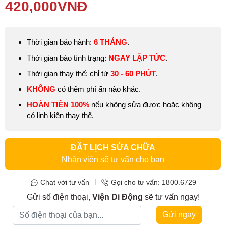
Thay pin Samsung Galaxy Note 10
Lite
là giải pháp hiệu quả
420,000
VNĐ
nhất khi thiết bị của bạn đang bị các vấn đề như: chai pin, sạc
chậm, không báo sạc, pin báo ảo, tiêu hao năng lượng nhanh, tự
tắt nguồn khi chưa sử dụng hết năng lượng,…
Thời gian bảo hành:
6 THÁNG
.
Thời gian báo tình trạng:
NGAY LẬP TỨC
.
Thời gian thay thế: chỉ từ
30 - 60 PHÚT
.
KHÔNG
có thêm phí ẩn nào khác.
HOÀN TIỀN 100%
nếu không sửa được hoặc không
có linh kiện thay thế.
ĐẶT LỊCH SỬA CHỮA
Nhân viên sẽ tư vấn cho bạn
|
Chat với tư vấn
Gọi cho tư vấn: 1800.6729
Gửi số điện thoại,
Viện Di Động
sẽ tư vấn ngay!
Gửi ngay