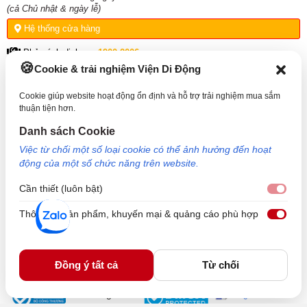
(cả Chủ nhật & ngày lễ)
Hệ thống cửa hàng
Phản ánh dịch vụ:
1900.2006
Cookie & trải nghiệm Viện Di Động
THÔNG TIN HỖ TRỢ
Cookie giúp website hoạt động ổn định và hỗ trợ trải nghiệm mua sắm
thuận tiện hơn.
VỀ VIỆN DI ĐỘNG
Danh sách Cookie
Việc từ chối một số loại cookie có thể ảnh hưởng đến hoạt
KẾT NỐI VỚI VIỆN DI ĐỘNG
động của một số chức năng trên website.
Cần thiết (luôn bật)
Cần 
Thông tin sản phẩm, khuyến mại & quảng cáo phù hợp
Thôn
Công Ty TNHH Công Nghệ và Đầu Tư Viện Di Động - 73 Trần Quang Khải, Phường Tân
Định, TP HCM. Mã số doanh nghiệp: 0317265132 - Ngày cấp: 25/04/2022 - Nơi cấp: Sở
kế hoạch và đầu tư TP Hồ Chí Minh. Giám đốc: Nguyễn Ngọc Ngân. Hotline: 1800.6729
Đồng ý tất cả
Từ chối
(miễn phí) - Email: cskh@viendidong.com - Bản quyền thuộc về Viện Di Động.