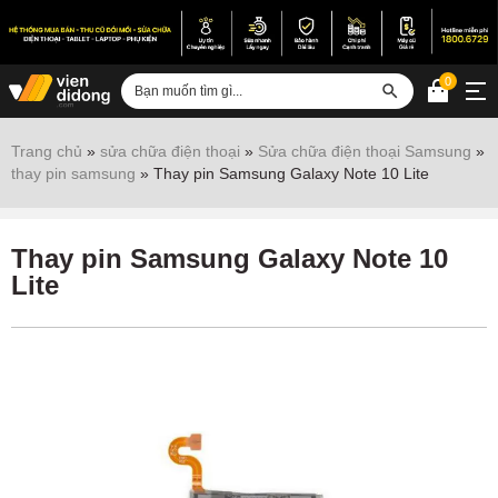
0
Đăng nhập
Trang chủ
»
sửa chữa điện thoại
»
Sửa chữa điện thoại Samsung
»
thay pin samsung
»
Thay pin Samsung Galaxy Note 10 Lite
Sửa iPhone
Sửa Android
Thay pin Samsung Galaxy Note 10
Sửa Vertu
Lite
Sửa iPad
Sửa Macbook
Sửa Laptop
Sửa chữa thiết bị khác
Điện thoại