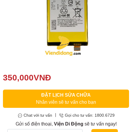
Phụ kiện
Hệ thống:
17 cửa hàng
Tổng đài:
1800.6729
(miễn phí)
(Giờ làm việc: 08h00 - 21h00)
Giới thiệu
Viện Di Động
Tin công nghệ
350,000
VNĐ
Đặt lịch ngay
ĐẶT LỊCH SỬA CHỮA
Nhân viên sẽ tư vấn cho bạn
|
Chat với tư vấn
Gọi cho tư vấn: 1800.6729
Gửi số điện thoại,
Viện Di Động
sẽ tư vấn ngay!