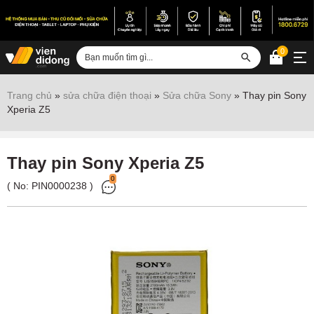
0
Đăng nhập
Trang chủ
»
sửa chữa điện thoại
»
Sửa chữa Sony
»
Thay pin Sony
Xperia Z5
Sửa iPhone
Sửa Android
Thay pin Sony Xperia Z5
Sửa Vertu
0
( No:
PIN0000238
)
Sửa iPad
Sửa Macbook
Sửa Laptop
Sửa chữa thiết bị khác
Điện thoại