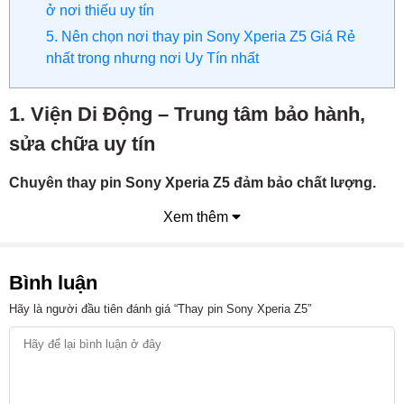
ở nơi thiếu uy tín
5. Nên chọn nơi thay pin Sony Xperia Z5 Giá Rẻ
nhất trong nhưng nơi Uy Tín nhất
1. Viện Di Động – Trung tâm bảo hành,
sửa chữa uy tín
Chuyên thay pin Sony Xperia Z5 đảm bảo chất lượng.
Khách đến đây sẽ được:
Xem thêm
Thay pin Sony Xperia Z5 với chi phí cực rẻ + lấy máy
ngay trong ngày.
Bình luận
Pin Sony Xperia Z5 là pin chính hãng, zin 100% nên rất
đảm bảo về chất lượng.
Hãy là người đầu tiên đánh giá “Thay pin Sony Xperia Z5”
Chất lượng tay nghề đảm bảo bởi đội ngũ kỹ thuật viên
có chuyên môn cao, được đào tạo bài bản.
2. Vì sao nên chọn Viện Di Động để thay