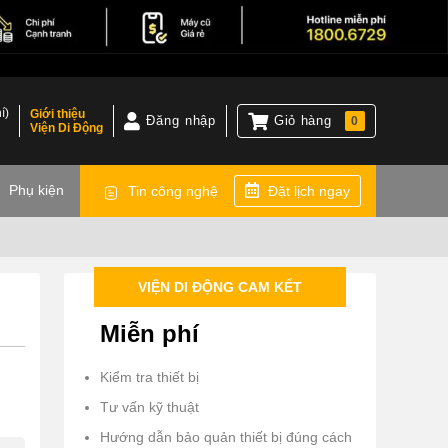
í)
Giới thiệu
Đăng nhập
Giỏ hàng
0
Viện Di Động
)
Phụ kiện
Tin công nghệ
Đặt lịch ngay
VIỆN DI ĐỘNG CAM KẾT
Miễn phí
Kiểm tra thiết bị
Tư vấn kỹ thuật
Hướng dẫn bảo quản thiết bị đúng cách