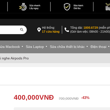
Hệ thống:
Tổng đài:
1800.6729
(miễn ph
17 cửa hàng
(Giờ làm việc: 08h00 - 21h00
Sửa Macbook
Sửa Laptop
Sửa chữa thiết bị khác
Điện thoại
ai nghe Airpods Pro
400,000
VNĐ
-43%
700,000
VNĐ