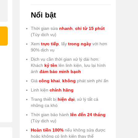
Nổi bật
Thời gian sửa
nhanh
,
chỉ từ 15 phút
(Tùy dịch vụ)
Xem
trực tiếp
, lấy
trong ngày
với hơn
90% dịch vụ
Dịch vụ cần thời gian xử lý dài hơn:
Khách
ký tên
lên linh kiện, lưu lại hình
ảnh
đảm bảo minh bạch
Giá
công khai
,
không
phát sinh phí ẩn
Linh kiện
chính hãng
Trang thiết bị
hiện đại
, xử lý tất cả
những ca khó
Thời gian bảo hành
lên đến 24 tháng
(Tùy dịch vụ)
Hoàn tiền 100%
nếu không sửa được
hoặc không có linh kiện thay thế