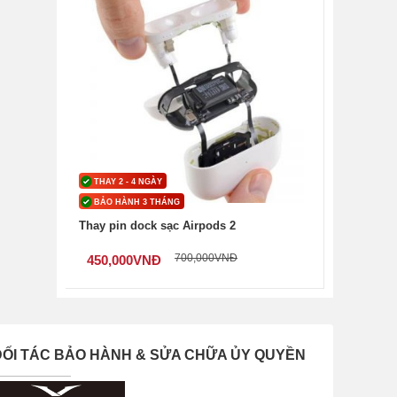
 sạc
nghe
THAY 2 - 4 NGÀY
BẢO HÀNH 3 THÁNG
Thay pin dock sạc Airpods 2
hoặc
700,000
VNĐ
450,000
VNĐ
 như
ĐỐI TÁC BẢO HÀNH & SỬA CHỮA ỦY QUYỀN