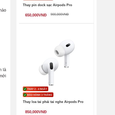
Thay pin dock sạc Airpods Pro
 nào
900,000
VNĐ
650,000
VNĐ
n là
 mới
THAY 2 - 4 NGÀY
BẢO HÀNH 3 THÁNG
Thay loa tai phải tai nghe Airpods Pro
850,000
VNĐ