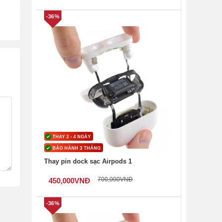
-36%
THAY 2 - 4 NGÀY
BẢO HÀNH 3 THÁNG
Thay pin dock sạc Airpods 1
700,000
VNĐ
450,000
VNĐ
-36%