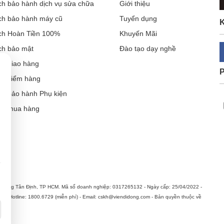
rước mặt khách hàng. Chất lượng phục vụ thay pin tai nghe Air
ch bảo hành dịch vụ sửa chữa
Giới thiệu
lượng.
ch bảo hành máy cũ
Tuyển dụng
K
 lượng, tận tâm vì khách hàng.
ch Hoàn Tiền 100%
Khuyến Mãi
yệt vời, khi giải trí, làm việc đều tốt. Do đó, nếu pin tai ngh
ch bảo mật
Đào tạo dạy nghề
iện Di Động, cùng với sự chuyên nghiệp, đội ngũ kỹ thuật cao 
ch giao hàng
in AirPods Pro tốt nhất. Hãy để Viện Di Động được phục vụ bạn
ch kiểm hàng
Viện Di Đ
ch bảo hành Phụ kiện
ẫn mua hàng
Cần thiết (luôn bật)
Thông tin sản phẩm, khuyến mại & quảng cáo phù hợp
hường Tân Định, TP HCM. Mã số doanh nghiệp: 0317265132 - Ngày cấp: 25/04/2022 -
n. Hotline: 1800.6729 (miễn phí) - Email: cskh@viendidong.com - Bản quyền thuộc về