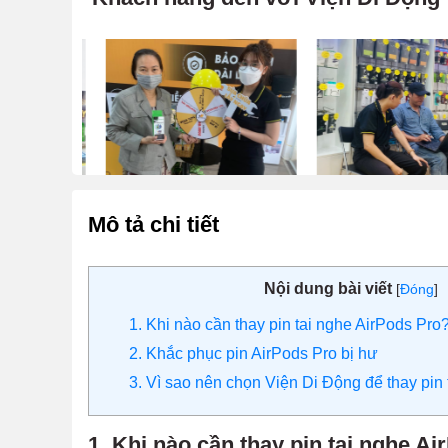
Mô tả chi tiết
Nội dung bài viết
[
Đóng
]
1. Khi nào cần thay pin tai nghe AirPods Pro
2. Khắc phục pin AirPods Pro bị hư
3. Vì sao nên chọn Viện Di Động để thay pin
1. Khi nào cần thay pin tai nghe A