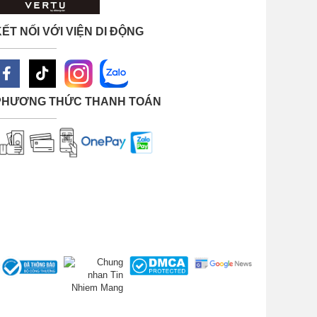
Pods
ẾT NỐI VỚI VIỆN DI ĐỘNG
e bị
cùng
.
PHƯƠNG THỨC THANH TOÁN
ộng