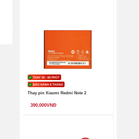
i
THAY 30 - 60 PHÚT
BẢO HÀNH 6 THÁNG
Thay pin Xiaomi Redmi Note 2
390,000
VNĐ
ến