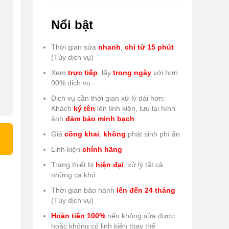
Nổi bật
Thời gian sửa
nhanh
,
chỉ từ 15 phút
(Tùy dịch vụ)
Xem
trực tiếp
, lấy
trong ngày
với hơn
90% dịch vụ
Dịch vụ cần thời gian xử lý dài hơn:
Khách
ký tên
lên linh kiện, lưu lại hình
ảnh
đảm bảo minh bạch
Giá
công khai
,
không
phát sinh phí ẩn
Linh kiện
chính hãng
Trang thiết bị
hiện đại
, xử lý tất cả
những ca khó
Thời gian bảo hành
lên đến 24 tháng
(Tùy dịch vụ)
Hoàn tiền 100%
nếu không sửa được
hoặc không có linh kiện thay thế