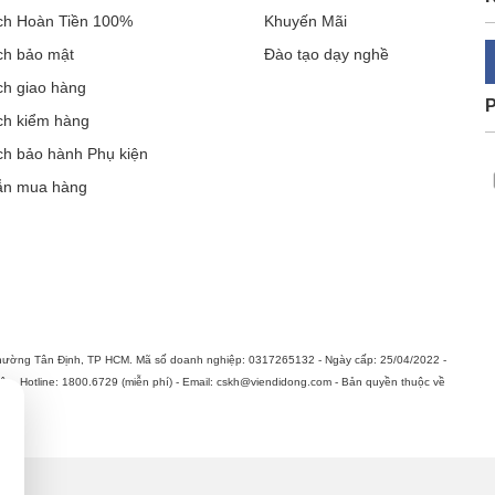
ch Hoàn Tiền 100%
Khuyến Mãi
ch bảo mật
Đào tạo dạy nghề
ch giao hàng
ch kiểm hàng
ch bảo hành Phụ kiện
ẫn mua hàng
hường Tân Định, TP HCM. Mã số doanh nghiệp: 0317265132 - Ngày cấp: 25/04/2022 -
n. Hotline: 1800.6729 (miễn phí) - Email: cskh@viendidong.com - Bản quyền thuộc về