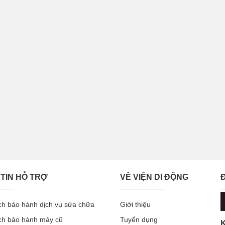
ệc, học tập hay giải trí. Liên hệ
Viện Di Động
để thay pin chín
nhắn tin
fanpage Viện Di Động
để được hỗ trợ ngay!
TIN HỖ TRỢ
VỀ VIỆN DI ĐỘNG
ch bảo hành dịch vụ sửa chữa
Giới thiệu
ch bảo hành máy cũ
Tuyển dụng
K