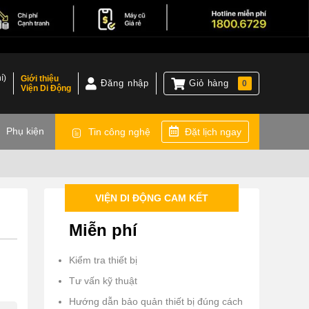
í)
Giới thiệu
Đăng nhập
Giỏ hàng
0
Viện Di Động
)
Phụ kiện
Tin công nghệ
Đặt lịch ngay
VIỆN DI ĐỘNG CAM KẾT
Miễn phí
Kiểm tra thiết bị
Tư vấn kỹ thuật
Hướng dẫn bảo quản thiết bị đúng cách