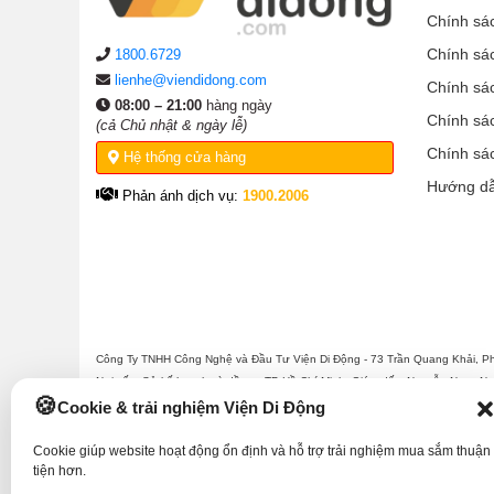
Chính sá
Chính sá
1800.6729
lienhe@viendidong.com
Chính sá
08:00 – 21:00
hàng ngày
Chính sá
(cả Chủ nhật & ngày lễ)
Chính sá
Hệ thống cửa hàng
Hướng d
Phản ánh dịch vụ:
1900.2006
Công Ty TNHH Công Nghệ và Đầu Tư Viện Di Động - 73 Trần Quang Khải, P
Nơi cấp: Sở kế hoạch và đầu tư TP Hồ Chí Minh. Giám đốc: Nguyễn Ngọc Ngâ
Viện Di Động.
Cookie & trải nghiệm Viện Di Động
Cookie giúp website hoạt động ổn định và hỗ trợ trải nghiệm mua sắm thuận
tiện hơn.