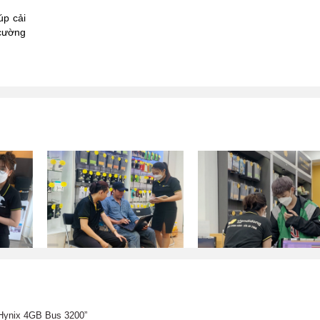
úp cải
 cường
Hynix 4GB Bus 3200”