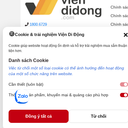
Chính sá
Chính sá
Chính sá
1800.6729
lienhe@viendidong.com
Chính sá
Cookie & trải nghiệm Viện Di Động
08:00 – 21:00
hàng ngày
Chính sá
(cả Chủ nhật & ngày lễ)
Cookie giúp website hoạt động ổn định và hỗ trợ trải nghiệm mua sắm thuận
Chính sá
tiện hơn.
Hệ thống cửa hàng
Hướng d
Danh sách Cookie
Phản ánh dịch vụ:
1900.2006
Việc từ chối một số loại cookie có thể ảnh hưởng đến hoạt động
của một số chức năng trên website.
Cần thiết (luôn bật)
Thông tin sản phẩm, khuyến mại & quảng cáo phù hợp
Công Ty TNHH Công Nghệ và Đầu Tư Viện Di Động - 73 Trần Quang Khải, P
Nơi cấp: Sở kế hoạch và đầu tư TP Hồ Chí Minh. Giám đốc: Nguyễn Ngọc Ngâ
Viện Di Động.
Đồng ý tất cả
Từ chối