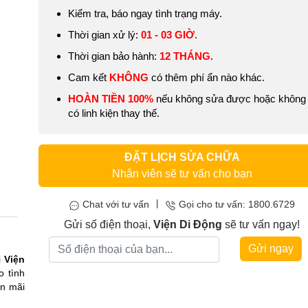
Kiểm tra, báo ngay tình trạng máy.
Thời gian xử lý:
01 - 03 GIỜ
.
Thời gian bảo hành:
12
THÁNG
.
Cam kết
KHÔNG
có thêm phí ẩn nào khác.
HOÀN TIỀN 100%
nếu không sửa được hoặc không
có linh kiện thay thế.
ĐẶT LỊCH SỬA CHỮA
Nhân viên sẽ tư vấn cho bạn
|
Chat với tư vấn
Gọi cho tư vấn: 1800.6729
Gửi số điện thoại,
Viện Di Động
sẽ tư vấn ngay!
Gửi ngay
i
Viện
o tình
ến mãi