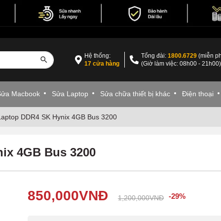
Hệ thống:
Tổng đài:
1800.6729
(miễn ph
17 cửa hàng
(Giờ làm việc: 08h00 - 21h00
Sửa Macbook
Sửa Laptop
Sửa chữa thiết bị khác
Điện thoại
aptop DDR4 SK Hynix 4GB Bus 3200
ix 4GB Bus 3200
850,000
VNĐ
-29%
1,200,000
VNĐ