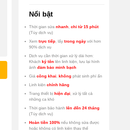
Nổi bật
Thời gian sửa
nhanh
,
chỉ từ 15 phút
(Tùy dịch vụ)
Xem
trực tiếp
, lấy
trong ngày
với hơn
90% dịch vụ
Dịch vụ cần thời gian xử lý dài hơn:
Khách
ký tên
lên linh kiện, lưu lại hình
ảnh
đảm bảo minh bạch
Giá
công khai
,
không
phát sinh phí ẩn
Linh kiện
chính hãng
Trang thiết bị
hiện đại
, xử lý tất cả
những ca khó
Thời gian bảo hành
lên đến 24 tháng
(Tùy dịch vụ)
Hoàn tiền 100%
nếu không sửa được
hoặc không có linh kiện thay thế