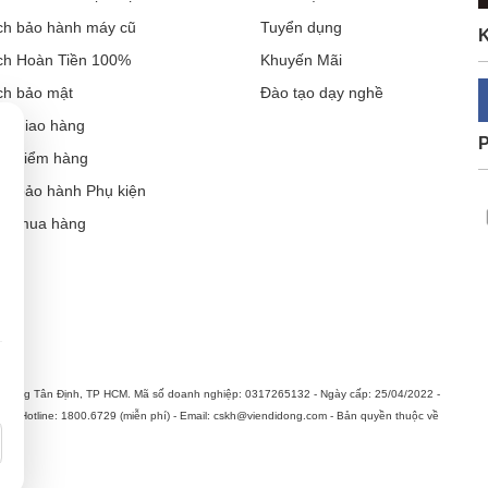
ch bảo hành máy cũ
Tuyển dụng
K
ch Hoàn Tiền 100%
Khuyến Mãi
ch bảo mật
Đào tạo dạy nghề
ch giao hàng
ch kiểm hàng
ch bảo hành Phụ kiện
ẫn mua hàng
Cần thiết (luôn bật)
Thông tin sản phẩm, khuyến mại & quảng cáo phù hợp
hường Tân Định, TP HCM. Mã số doanh nghiệp: 0317265132 - Ngày cấp: 25/04/2022 -
n. Hotline: 1800.6729 (miễn phí) - Email: cskh@viendidong.com - Bản quyền thuộc về