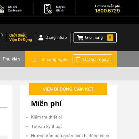
í)
Giới thiệu
Đăng nhập
Giỏ hàng
0
Viện Di Động
)
Phụ kiện
Tin công nghệ
Đặt lịch ngay
VIỆN DI ĐỘNG CAM KẾT
Miễn phí
Kiểm tra thiết bị
Tư vấn kỹ thuật
Hướng dẫn bảo quản thiết bị đúng cách