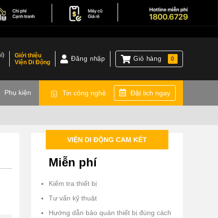
í)
Giới thiệu
Đăng nhập
Giỏ hàng
0
Viện Di Động
)
Phụ kiện
Tin công nghệ
Đặt lịch ngay
VIỆN DI ĐỘNG CAM KẾT
Miễn phí
Kiểm tra thiết bị
Tư vấn kỹ thuật
Hướng dẫn bảo quản thiết bị đúng cách