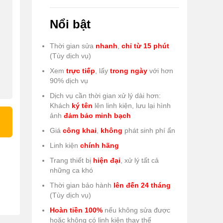
Nổi bật
Thời gian sửa
nhanh
,
chỉ từ 15 phút
(Tùy dịch vụ)
Xem
trực tiếp
, lấy
trong ngày
với hơn
90% dịch vụ
Dịch vụ cần thời gian xử lý dài hơn:
Khách
ký tên
lên linh kiện, lưu lại hình
ảnh
đảm bảo minh bạch
Giá
công khai
,
không
phát sinh phí ẩn
Linh kiện
chính hãng
Trang thiết bị
hiện đại
, xử lý tất cả
những ca khó
Thời gian bảo hành
lên đến 24 tháng
(Tùy dịch vụ)
Hoàn tiền 100%
nếu không sửa được
hoặc không có linh kiện thay thế