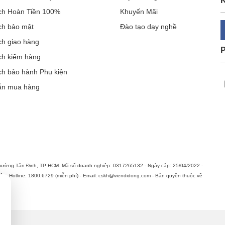
K
ch Hoàn Tiền 100%
Khuyến Mãi
ch bảo mật
Đào tạo dạy nghề
ch giao hàng
ch kiểm hàng
ch bảo hành Phụ kiện
ẫn mua hàng
hường Tân Định, TP HCM. Mã số doanh nghiệp: 0317265132 - Ngày cấp: 25/04/2022 -
n. Hotline: 1800.6729 (miễn phí) - Email: cskh@viendidong.com - Bản quyền thuộc về