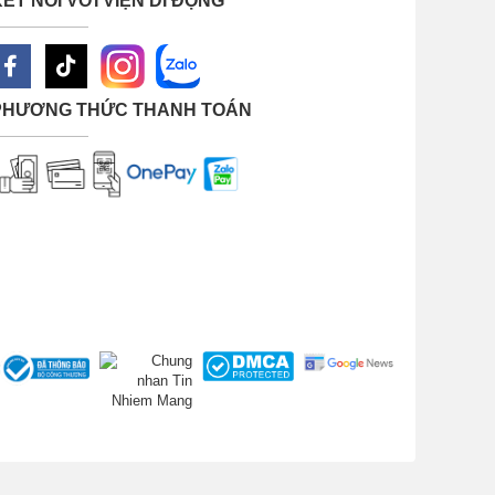
ẾT NỐI VỚI VIỆN DI ĐỘNG
PHƯƠNG THỨC THANH TOÁN