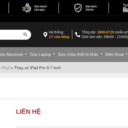
Hệ thống:
Tổng đài:
1800.6729
(miễn ph
17 cửa hàng
(Giờ làm việc: 08h00 - 21h00
Sửa Macbook
Sửa Laptop
Sửa chữa thiết bị khác
Điện thoại
 iPad
»
Thay vỏ iPad Pro 9.7 inch
LIÊN HỆ