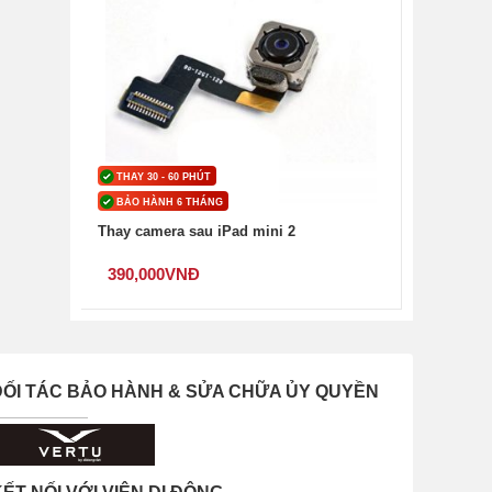
THAY 30 - 60 PHÚT
BẢO HÀNH 6 THÁNG
Thay camera sau iPad mini 2
390,000
VNĐ
ĐỐI TÁC BẢO HÀNH & SỬA CHỮA ỦY QUYỀN