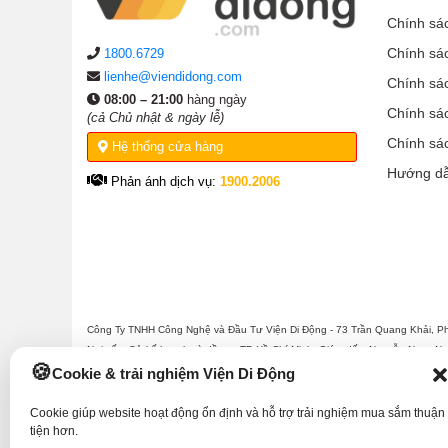
Chính sá
Chính sá
1800.6729
lienhe@viendidong.com
Chính sá
08:00 – 21:00
hàng ngày
Chính sá
(cả Chủ nhật & ngày lễ)
Chính sá
Hệ thống cửa hàng
Hướng d
Phản ánh dịch vụ:
1900.2006
Công Ty TNHH Công Nghệ và Đầu Tư Viện Di Động - 73 Trần Quang Khải, P
Nơi cấp: Sở kế hoạch và đầu tư TP Hồ Chí Minh. Giám đốc: Nguyễn Ngọc Ngâ
Viện Di Động.
Cookie & trải nghiệm Viện Di Động
Cookie giúp website hoạt động ổn định và hỗ trợ trải nghiệm mua sắm thuận
tiện hơn.