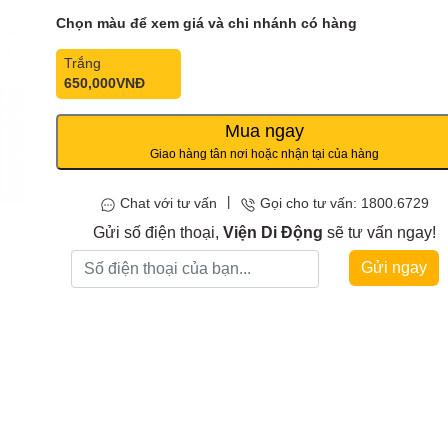
Chọn màu để xem giá và chi nhánh có hàng
Trắng
650,000
VNĐ
Mua ngay
Giao hàng tân nơi hoặc nhận tại của hàng
|
Chat với tư vấn
Gọi cho tư vấn: 1800.6729
Gửi số điện thoại,
Viện Di Động
sẽ tư vấn ngay!
Gửi ngay