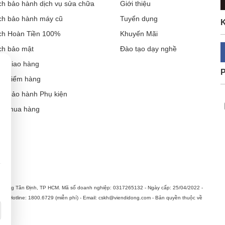
ch bảo hành dịch vụ sửa chữa
Giới thiệu
ch bảo hành máy cũ
Tuyển dụng
K
ch Hoàn Tiền 100%
Khuyến Mãi
ch bảo mật
Đào tạo dạy nghề
ch giao hàng
ch kiểm hàng
ch bảo hành Phụ kiện
ẫn mua hàng
Cần thiết (luôn bật)
Thông tin sản phẩm, khuyến mại & quảng cáo phù hợp
hường Tân Định, TP HCM. Mã số doanh nghiệp: 0317265132 - Ngày cấp: 25/04/2022 -
n. Hotline: 1800.6729 (miễn phí) - Email: cskh@viendidong.com - Bản quyền thuộc về
fone 3G Wifi E8231