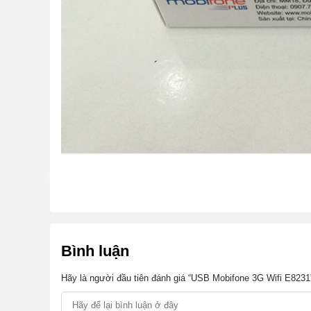
Nội dung bài viết
[
Đóng
]
1. Ưu điểm của USB Mobifone 3G Wifi E823
2. Thông số chi tiết của USB Mobifone 3G W
Bình luận
3. Mua USB Mobifone 3G Wifi E8231 ở đ
Hãy là người đầu tiên đánh giá “USB Mobifone 3G Wifi E8231
1. Ưu điểm của USB Mobifone 3G W