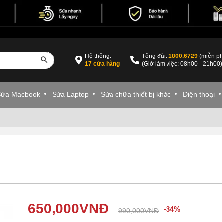
Hệ thống:
Tổng đài:
1800.6729
(miễn ph
17 cửa hàng
(Giờ làm việc: 08h00 - 21h00
Sửa Macbook
Sửa Laptop
Sửa chữa thiết bị khác
Điện thoại
650,000
VNĐ
-34%
990,000
VNĐ