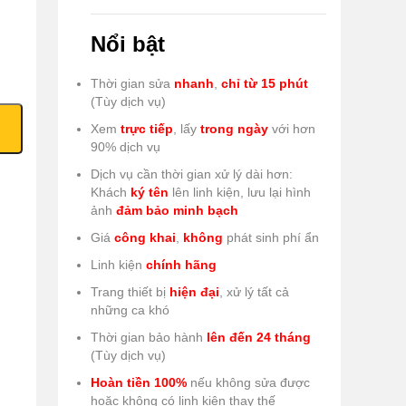
Nổi bật
Thời gian sửa
nhanh
,
chỉ từ 15 phút
(Tùy dịch vụ)
Xem
trực tiếp
, lấy
trong ngày
với hơn
90% dịch vụ
Dịch vụ cần thời gian xử lý dài hơn:
Khách
ký tên
lên linh kiện, lưu lại hình
ảnh
đảm bảo minh bạch
Giá
công khai
,
không
phát sinh phí ẩn
Linh kiện
chính hãng
Trang thiết bị
hiện đại
, xử lý tất cả
những ca khó
Thời gian bảo hành
lên đến 24 tháng
(Tùy dịch vụ)
Hoàn tiền 100%
nếu không sửa được
hoặc không có linh kiện thay thế