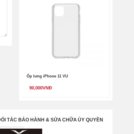
ư:
76
Ốp lưng iPhone 11 VU
90,000
VNĐ
ĐỐI TÁC BẢO HÀNH & SỬA CHỮA ỦY QUYỀN