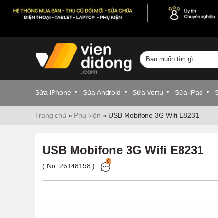
Sửa iPhone
Sửa Android
Sửa Vertu
Sửa iPad
Trang chủ
»
Phụ kiện
»
USB Mobifone 3G Wifi E8231
USB Mobifone 3G Wifi E8231
0
( No:
26148198
)