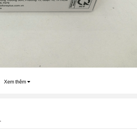
Xem thêm
1
ifi E8231
âu chất lượng?
”
ifi E8231