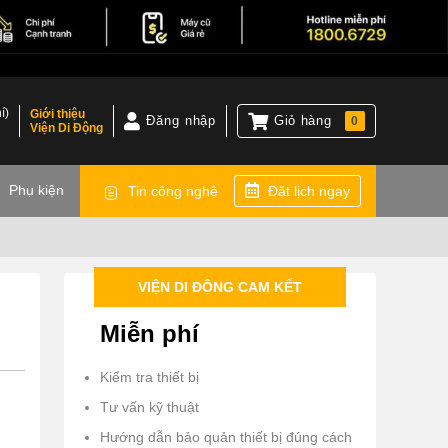
í)
Giới thiệu
Đăng nhập
Giỏ hàng
0
Viện Di Động
)
Phụ kiện
Tin công nghệ
Đặt lịch ngay
VIỆN DI ĐỘNG CAM KẾT
Miễn phí
Kiểm tra thiết bị
Tư vấn kỹ thuật
Hướng dẫn bảo quản thiết bị đúng cách