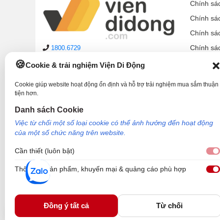
Chính sá
Chính sá
Chính sá
Chính sá
1800.6729
lienhe@viendidong.com
Chính sá
Cookie & trải nghiệm Viện Di Động
08:00 – 21:00
hàng ngày
Chính sá
(cả Chủ nhật & ngày lễ)
Cookie giúp website hoạt động ổn định và hỗ trợ trải nghiệm mua sắm thuận
Chính sá
tiện hơn.
Hệ thống cửa hàng
Hướng d
Danh sách Cookie
Phản ánh dịch vụ:
1900.2006
Việc từ chối một số loại cookie có thể ảnh hưởng đến hoạt động
của một số chức năng trên website.
Cần thiết (luôn bật)
Thông tin sản phẩm, khuyến mại & quảng cáo phù hợp
Công Ty TNHH Công Nghệ và Đầu Tư Viện Di Động - 73 Trần Quang Khải, P
Nơi cấp: Sở kế hoạch và đầu tư TP Hồ Chí Minh. Giám đốc: Nguyễn Ngọc Ngâ
Viện Di Động.
Đồng ý tất cả
Từ chối
2. Thông số chi tiết của USB Mobi