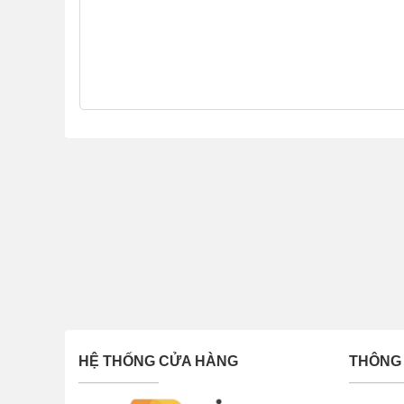
Sự tiện lợi là cảm nhận đầu tiên của thiết bị này
Sử dụng sóng 3G điện thoại để phát wifi, đạt 
Sử dụng chỉ cần cắm trực tiếp vào máy tính ho
Số thiết bị cùng kết nối wifi lên đến 10 thiết bị
Hỗ trợ băng tần 3G HSPA +, HSPA/ UMTS/ ED
Router wifi Huawei Wingle E8231 có tốc độ D
Mbps.
Hỗ trợ khe cắm thẻ nhớ Micro SD lên tới 32GB
Hỗ trợ tin nhắn SMS yêu cầu hệ thống: Windo
nhất.
HỆ THỐNG CỬA HÀNG
THÔNG 