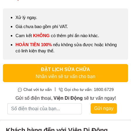
tăng tuổi thọ cho máy và quá trình sử dụng máy không bị gián
đoạn.
Xử lý ngay.
Giá chưa bao gồm phí VAT.
Cam kết
KHÔNG
có thêm phí ẩn nào khác.
HOÀN TIỀN 100%
nếu không sửa được hoặc không
có linh kiện thay thế.
ĐẶT LỊCH SỬA CHỮA
Nhân viên sẽ tư vấn cho bạn
|
Chat với tư vấn
Gọi cho tư vấn: 1800.6729
Gửi số điện thoại,
Viện Di Động
sẽ tư vấn ngay!
Gửi ngay
Khách hàng đến với Viện Di Động