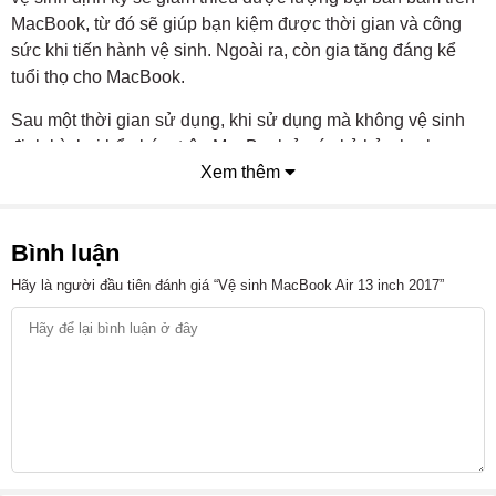
MacBook, từ đó sẽ giúp bạn kiệm được thời gian và công
sức khi tiến hành vệ sinh. Ngoài ra, còn gia tăng đáng kể
tuổi thọ cho MacBook.
Sau một thời gian sử dụng, khi sử dụng mà không vệ sinh
định kỳ, bụi bẩn bám trên MacBook ở các kẻ hở như bo
Xem thêm
mạch chủ, khe tản nhiệt, quạt tản nhiệt làm quạt bị hư,
không quay làm nóng máy và làm chai pin MacBook.
Bình luận
Hãy là người đầu tiên đánh giá “Vệ sinh MacBook Air 13 inch 2017”