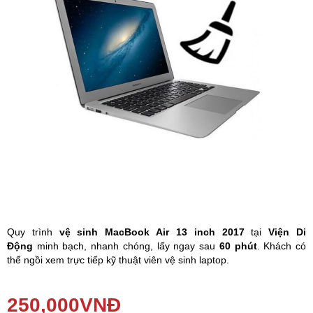
Phụ kiện
Hệ thống:
17 cửa hàng
Tổng đài:
1800.6729
(miễn phí)
(Giờ làm việc: 08h00 - 21h00)
Giới thiệu
Viện Di Động
Tin công nghệ
Đặt lịch ngay
Quy trình
vệ sinh MacBook Air 13 inch 2017
tại
Viện Di
Động
minh bạch, nhanh chóng, lấy ngay sau
60 phút
. Khách có
thể ngồi xem trực tiếp kỹ thuật viên vệ sinh laptop.
Laptop sử dụng lâu ngày không vệ sinh, bị vào bụi bẩn không chỉ
ảnh hưởng đến ngoại hình mà còn có thể gây hỏng các linh kiện
250,000
VNĐ
bên trong máy. Lúc này bạn cần phải
vệ sinh MacBook
ngay để