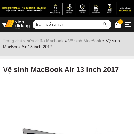
0
Đăng nhập
Trang chủ
»
sửa chữa Macbook
»
Vệ sinh MacBook
»
Vệ sinh
MacBook Air 13 inch 2017
Sửa iPhone
Sửa Android
Vệ sinh MacBook Air 13 inch 2017
Sửa Vertu
Sửa iPad
Sửa Macbook
Sửa Laptop
Sửa chữa thiết bị khác
Điện thoại