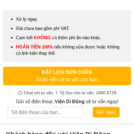
tăng tuổi thọ cho máy và quá trình sử dụng máy không bị gián
đoạn.
Xử lý ngay.
Giá chưa bao gồm phí VAT.
Cam kết
KHÔNG
có thêm phí ẩn nào khác.
HOÀN TIỀN 100%
nếu không sửa được hoặc không
có linh kiện thay thế.
ĐẶT LỊCH SỬA CHỮA
Nhân viên sẽ tư vấn cho bạn
|
Chat với tư vấn
Gọi cho tư vấn: 1800.6729
Gửi số điện thoại,
Viện Di Động
sẽ tư vấn ngay!
Gửi ngay