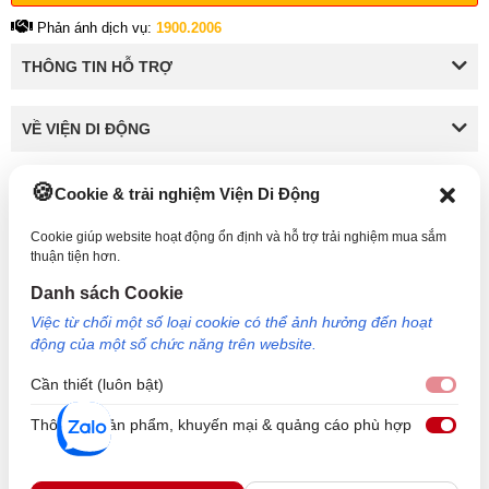
Phản ánh dịch vụ:
1900.2006
THÔNG TIN HỖ TRỢ
VỀ VIỆN DI ĐỘNG
Cookie & trải nghiệm Viện Di Động
KẾT NỐI VỚI VIỆN DI ĐỘNG
Cookie giúp website hoạt động ổn định và hỗ trợ trải nghiệm mua sắm
thuận tiện hơn.
Danh sách Cookie
Công Ty TNHH Công Nghệ và Đầu Tư Viện Di Động - 73 Trần Quang Khải, Phường Tân
Việc từ chối một số loại cookie có thể ảnh hưởng đến hoạt
Định, TP HCM. Mã số doanh nghiệp: 0317265132 - Ngày cấp: 25/04/2022 - Nơi cấp: Sở
động của một số chức năng trên website.
kế hoạch và đầu tư TP Hồ Chí Minh. Giám đốc: Nguyễn Ngọc Ngân. Hotline: 1800.6729
(miễn phí) - Email: cskh@viendidong.com - Bản quyền thuộc về Viện Di Động.
Cần thiết (luôn bật)
Cần 
Thông tin sản phẩm, khuyến mại & quảng cáo phù hợp
Thôn