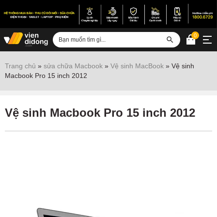
0
Đăng nhập
Trang chủ
»
sửa chữa Macbook
»
Vệ sinh MacBook
»
Vệ sinh
Macbook Pro 15 inch 2012
Sửa iPhone
Sửa Android
Vệ sinh Macbook Pro 15 inch 2012
Sửa Vertu
Sửa iPad
Sửa Macbook
Sửa Laptop
Sửa chữa thiết bị khác
Điện thoại