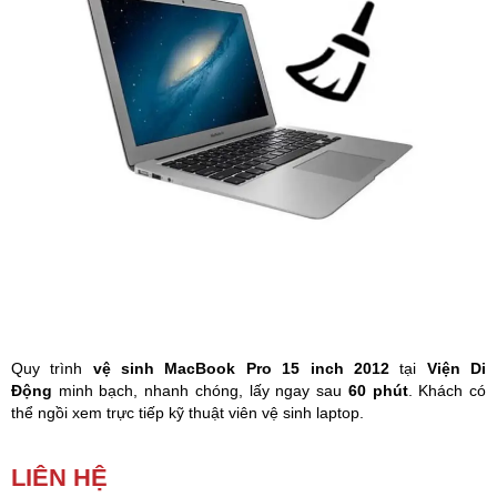
Phụ kiện
Hệ thống:
17 cửa hàng
Tổng đài:
1800.6729
(miễn phí)
(Giờ làm việc: 08h00 - 21h00)
Giới thiệu
Viện Di Động
Tin công nghệ
Đặt lịch ngay
Quy trình
vệ sinh MacBook Pro 15 inch 2012
tại
Viện Di
Động
minh bạch, nhanh chóng, lấy ngay sau
60 phút
. Khách có
thể ngồi xem trực tiếp kỹ thuật viên vệ sinh laptop.
Laptop sử dụng lâu ngày không vệ sinh, bị vào bụi bẩn không chỉ
LIÊN HỆ
ảnh hưởng đến ngoại hình mà còn có thể gây hỏng các linh kiện
bên trong máy. Lúc này bạn cần phải
vệ sinh MacBook
ngay để