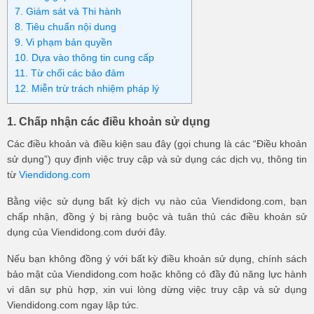
7. Giám sát và Thi hành
Phụ kiện
8. Tiêu chuẩn nội dung
9. Vi phạm bản quyền
10. Dựa vào thông tin cung cấp
Hệ thống:
11. Từ chối các bảo đảm
17 cửa hàng
12. Miễn trừ trách nhiệm pháp lý
Tổng đài:
1800.6729
(miễn phí)
(Giờ làm việc: 08h00 - 21h00)
1. Chấp nhận các điều khoản sử dụng
Giới thiệu
Các điều khoản và điều kiện sau đây (gọi chung là các “Điều khoản
Viện Di Động
sử dụng”) quy định việc truy cập và sử dụng các dịch vụ, thông tin
Tin công nghệ
từ
Viendidong.com
Đặt lịch ngay
Bằng việc sử dụng bất kỳ dịch vụ nào của Viendidong.com, bạn
chấp nhận, đồng ý bị ràng buộc và tuân thủ các điều khoản sử
dụng của Viendidong.com dưới đây.
Nếu bạn không đồng ý với bất kỳ điều khoản sử dụng, chính sách
bảo mật của Viendidong.com hoặc không có đầy đủ năng lực hành
vi dân sự phù hợp, xin vui lòng dừng việc truy cập và sử dụng
Viendidong.com ngay lập tức.