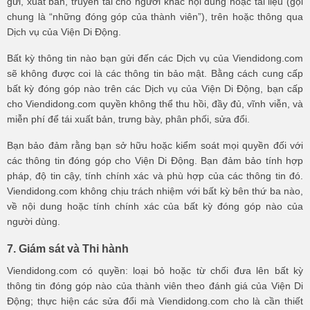
gửi, xuất bản, truyền tải cho người khác nội dung hoặc tài liệu (gọi
chung là “những đóng góp của thành viên”), trên hoặc thông qua
Dịch vụ của Viện Di Động.
Bất kỳ thông tin nào bạn gửi đến các Dịch vụ của Viendidong.com
sẽ không được coi là các thông tin bảo mật. Bằng cách cung cấp
bất kỳ đóng góp nào trên các Dịch vụ của Viện Di Động, bạn cấp
cho Viendidong.com quyền không thể thu hồi, đầy đủ, vĩnh viễn, và
miễn phí để tái xuất bản, trưng bày, phân phối, sửa đổi.
Bạn bảo đảm rằng bạn sở hữu hoặc kiểm soát mọi quyền đối với
các thông tin đóng góp cho Viện Di Động. Bạn đảm bảo tính hợp
pháp, độ tin cậy, tính chính xác và phù hợp của các thông tin đó.
Viendidong.com không chịu trách nhiệm với bất kỳ bên thứ ba nào,
về nội dung hoặc tính chính xác của bất kỳ đóng góp nào của
người dùng.
7. Giám sát và Thi hành
Viendidong.com có quyền: loại bỏ hoặc từ chối đưa lên bất kỳ
thông tin đóng góp nào của thành viên theo đánh giá của Viện Di
Động; thực hiện các sửa đổi mà Viendidong.com cho là cần thiết