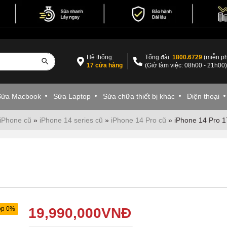
Hệ thống:
Tổng đài:
1800.6729
(miễn ph
17 cửa hàng
(Giờ làm việc: 08h00 - 21h00
Sửa Macbook
Sửa Laptop
Sửa chữa thiết bị khác
Điện thoại
iPhone cũ
»
iPhone 14 series cũ
»
iPhone 14 Pro cũ
»
iPhone 14 Pro 
óp 0%
19,990,000
VNĐ