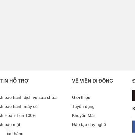
TIN HỖ TRỢ
VỀ VIỆN DI ĐỘNG
ch bảo hành dịch vụ sửa chữa
Giới thiệu
ch bảo hành máy cũ
Tuyển dụng
K
ch Hoàn Tiền 100%
Khuyến Mãi
ch bảo mật
Đào tạo dạy nghề
ch giao hàng