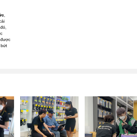
ức
,
cải
 đó,
ợc
a được
 bứt