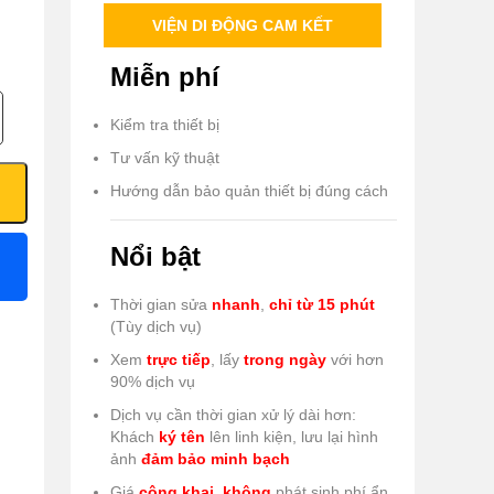
VIỆN DI ĐỘNG CAM KẾT
Miễn phí
Kiểm tra thiết bị
Tư vấn kỹ thuật
Hướng dẫn bảo quản thiết bị đúng cách
Nổi bật
Thời gian sửa
nhanh
,
chỉ từ 15 phút
(Tùy dịch vụ)
Xem
trực tiếp
, lấy
trong ngày
với hơn
90% dịch vụ
Dịch vụ cần thời gian xử lý dài hơn:
Khách
ký tên
lên linh kiện, lưu lại hình
ảnh
đảm bảo minh bạch
Giá
công khai
,
không
phát sinh phí ẩn