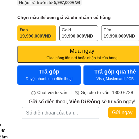
Hoặc trả trước từ
5,997,000
VNĐ
Chọn màu để xem giá và chi nhánh có hàng
Đen
Gold
Tím
19,990,000
VNĐ
19,990,000
VNĐ
19,990,000
VNĐ
Mua ngay
Giao hàng tân nơi hoặc nhận tại của hàng
Trả góp
Trả góp qua thẻ
Duyệt nhanh qua điện thoại
Visa, Mastercard, JCB
|
Chat với tư vấn
Gọi cho tư vấn: 1800.6729
Gửi số điện thoại,
Viện Di Động
sẽ tư vấn ngay!
Gửi ngay
ừ
 đã
 đảm