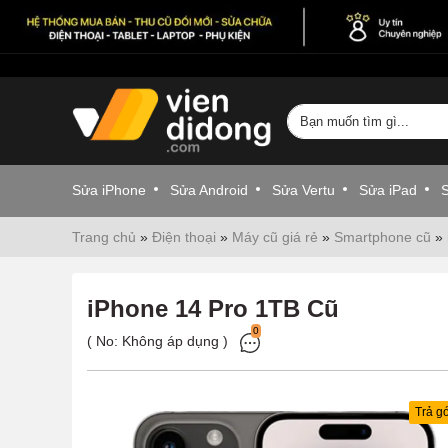
Sửa iPhone
Sửa Android
Sửa Vertu
Sửa iPad
Trang chủ
»
Điện thoại
»
Máy cũ giá rẻ
»
Smartphone cũ
»
iPhone 14 Pro 1TB Cũ
0
( No:
Không áp dụng
)
Trả g