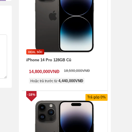
DEAL SỐC
iPhone 14 Pro 128GB Cũ
18,590,000
VNĐ
14,800,000
VNĐ
4,440,000
VNĐ
Hoặc trả trước từ
-18%
Trả góp 0%