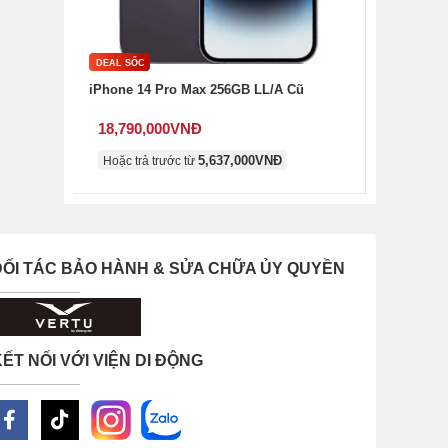
DEAL SỐC
iPhone 14 Pro Max 256GB LL/A Cũ
18,790,000
VNĐ
5,637,000
VNĐ
Hoặc trả trước từ
ĐỐI TÁC BẢO HÀNH & SỬA CHỮA ỦY QUYỀN
ẾT NỐI VỚI VIỆN DI ĐỘNG