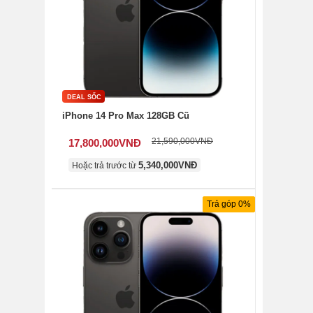
DEAL SỐC
iPhone 14 Pro Max 128GB Cũ
21,590,000
VNĐ
17,800,000
VNĐ
5,340,000
VNĐ
Hoặc trả trước từ
Trả góp 0%