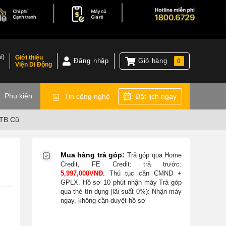
í)
Giới thiệu
Đăng nhập
Giỏ hàng
0
Viện Di Động
)
Phụ kiện
Tin công nghệ
Đặt lịch ngay
1TB Cũ
Mua hàng trả góp:
Trả góp qua Home
Credit, FE Credit:
trả trước:
5,997,000
VNĐ
. Thủ tục cần CMND +
GPLX. Hồ sơ 10 phút nhận máy
Trả góp
qua thẻ tín dụng (lãi suất 0%):
Nhận máy
ngay, không cần duyệt hồ sơ