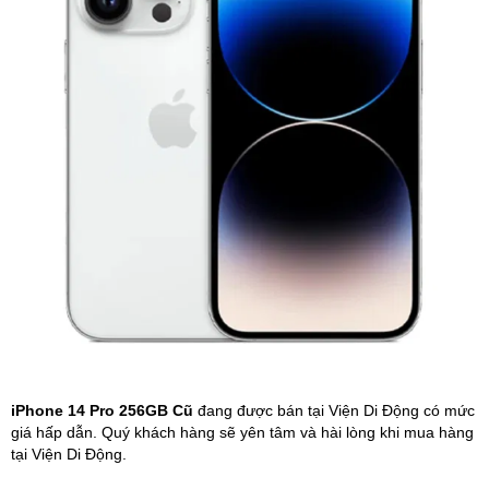
Phụ kiện
Hệ thống:
17 cửa hàng
Tổng đài:
1800.6729
(miễn phí)
(Giờ làm việc: 08h00 - 21h00)
Giới thiệu
Viện Di Động
Tin công nghệ
Đặt lịch ngay
iPhone 14 Pro 256GB Cũ
đang được bán tại Viện Di Động có mức
giá hấp dẫn. Quý khách hàng sẽ yên tâm và hài lòng khi mua hàng
tại Viện Di Động.