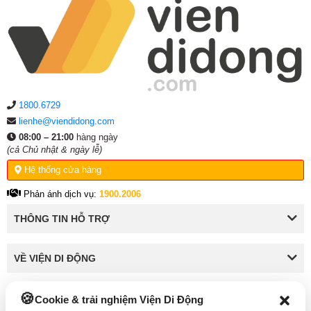
1800.6729
lienhe@viendidong.com
08:00 – 21:00
hàng ngày
(cả Chủ nhật & ngày lễ)
Hệ thống cửa hàng
Phản ánh dịch vụ:
1900.2006
THÔNG TIN HỖ TRỢ
VỀ VIỆN DI ĐỘNG
Cookie & trải nghiệm Viện Di Động
KẾT NỐI VỚI VIỆN DI ĐỘNG