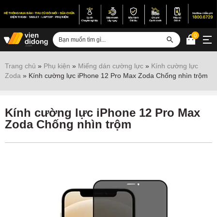
0
Đăng nhập
Trang chủ
»
Phụ kiện
»
Miếng dán cường lực
»
Kính cường lực
Zoda
»
Kính cường lực iPhone 12 Pro Max Zoda Chống nhìn trộm
Sửa iPhone
Sửa Android
Kính cường lực iPhone 12 Pro Max
Sửa Vertu
Zoda Chống nhìn trộm
Sửa iPad
Sửa Macbook
Sửa Laptop
Sửa chữa thiết bị khác
Điện thoại