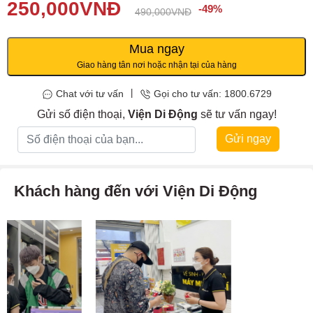
Điểm nổi bật của miếng dán là tính năng chống nhìn trộm, chỉ cho
250,000
VNĐ
-49%
490,000
VNĐ
phép người dùng nhìn thấy nội dung trên màn hình ở góc nhất
định. Miếng dán cũng có khả năng chống vân tay, bụi bẩn, giữ cho
màn hình luôn sạch sẽ.
Mua ngay
Giao hàng tân nơi hoặc nhận tại của hàng
|
Chat với tư vấn
Gọi cho tư vấn: 1800.6729
Gửi số điện thoại,
Viện Di Động
sẽ tư vấn ngay!
Gửi ngay
Khách hàng đến với Viện Di Động