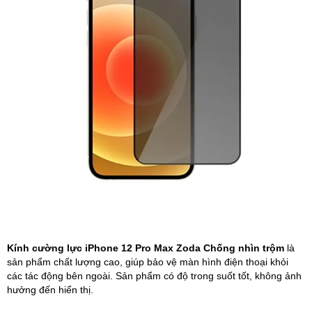
Phụ kiện
Hệ thống:
17 cửa hàng
Tổng đài:
1800.6729
(miễn phí)
(Giờ làm việc: 08h00 - 21h00)
Giới thiệu
Viện Di Động
Tin công nghệ
Đặt lịch ngay
Kính cường lực iPhone 12 Pro Max Zoda Chống nhìn trộm
là
sản phẩm chất lượng cao, giúp bảo vệ màn hình điện thoại khỏi
các tác động bên ngoài. Sản phẩm có độ trong suốt tốt, không ảnh
hưởng đến hiển thị.