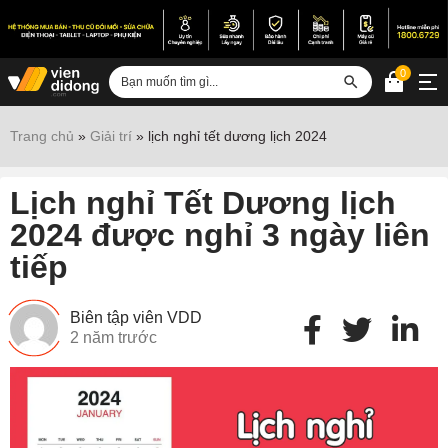
0
Đăng nhập
Trang chủ
»
Giải trí
»
lịch nghỉ tết dương lịch 2024
Sửa iPhone
Lịch nghỉ Tết Dương lịch
Sửa Android
2024 được nghỉ 3 ngày liên
Sửa Vertu
tiếp
Sửa iPad
Sửa Macbook
Biên tập viên VDD
2 năm trước
Sửa Laptop
Sửa chữa thiết bị khác
Điện thoại