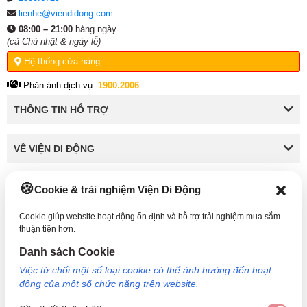
lienhe@viendidong.com
08:00 – 21:00
hàng ngày
(cả Chủ nhật & ngày lễ)
Hệ thống cửa hàng
Phản ánh dịch vụ:
1900.2006
THÔNG TIN HỖ TRỢ
VỀ VIỆN DI ĐỘNG
Cookie & trải nghiệm Viện Di Động
KẾT NỐI VỚI VIỆN DI ĐỘNG
Cookie giúp website hoạt động ổn định và hỗ trợ trải nghiệm mua sắm
thuận tiện hơn.
Danh sách Cookie
Công Ty TNHH Công Nghệ và Đầu Tư Viện Di Động - 73 Trần Quang Khải, Phường Tân
Việc từ chối một số loại cookie có thể ảnh hưởng đến hoạt
Định, TP HCM. Mã số doanh nghiệp: 0317265132 - Ngày cấp: 25/04/2022 - Nơi cấp: Sở
động của một số chức năng trên website.
kế hoạch và đầu tư TP Hồ Chí Minh. Giám đốc: Nguyễn Ngọc Ngân. Hotline: 1800.6729
(miễn phí) - Email: cskh@viendidong.com - Bản quyền thuộc về Viện Di Động.