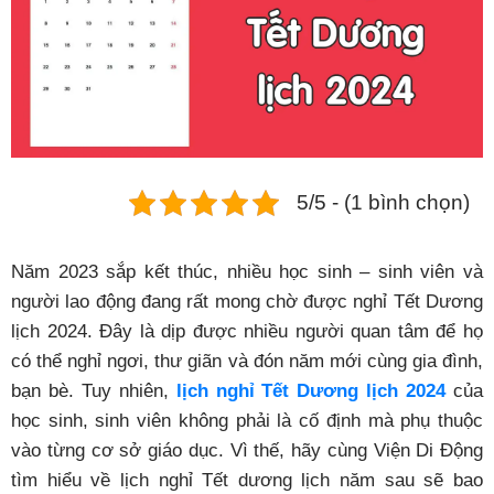
Phụ kiện
Hệ thống:
17 cửa hàng
Tổng đài:
1800.6729
(miễn phí)
(Giờ làm việc: 08h00 - 21h00)
5/5 - (1 bình chọn)
Giới thiệu
Viện Di Động
Tin công nghệ
Năm 2023 sắp kết thúc, nhiều học sinh – sinh viên và
Đặt lịch ngay
người lao động đang rất mong chờ được nghỉ Tết Dương
lịch 2024. Đây là dịp được nhiều người quan tâm để họ
có thể nghỉ ngơi, thư giãn và đón năm mới cùng gia đình,
bạn bè. Tuy nhiên,
lịch nghỉ Tết Dương lịch 2024
của
học sinh, sinh viên không phải là cố định mà phụ thuộc
vào từng cơ sở giáo dục. Vì thế, hãy cùng Viện Di Động
tìm hiểu về lịch nghỉ Tết dương lịch năm sau sẽ bao