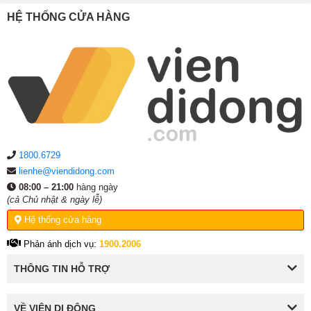
HỆ THỐNG CỬA HÀNG
1800.6729
lienhe@viendidong.com
08:00 – 21:00
hàng ngày
(cả Chủ nhật & ngày lễ)
Hệ thống cửa hàng
Phản ánh dịch vụ:
1900.2006
THÔNG TIN HỖ TRỢ
VỀ VIỆN DI ĐỘNG