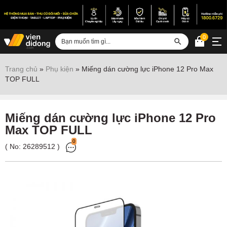
0
Đăng nhập
Trang chủ
»
Phụ kiện
»
Miếng dán cường lực iPhone 12 Pro Max
TOP FULL
Sửa iPhone
Sửa Android
Miếng dán cường lực iPhone 12 Pro
Sửa Vertu
Max TOP FULL
Sửa iPad
0
( No:
26289512
)
Sửa Macbook
Sửa Laptop
Sửa chữa thiết bị khác
Điện thoại