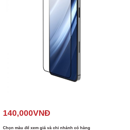
Phụ kiện
Hệ thống:
17 cửa hàng
Tổng đài:
1800.6729
(miễn phí)
(Giờ làm việc: 08h00 - 21h00)
Giới thiệu
Viện Di Động
Tin công nghệ
Đặt lịch ngay
140,000
VNĐ
Chọn màu để xem giá và chi nhánh có hàng