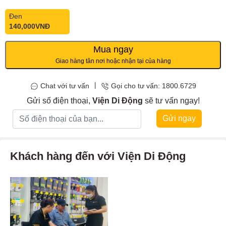
Đen
140,000
VNĐ
Mua ngay
Giao hàng tân nơi hoặc nhận tại của hàng
|
Chat với tư vấn
Gọi cho tư vấn: 1800.6729
Gửi số điện thoại,
Viện Di Động
sẽ tư vấn ngay!
Gửi ngay
Khách hàng đến với Viện Di Động