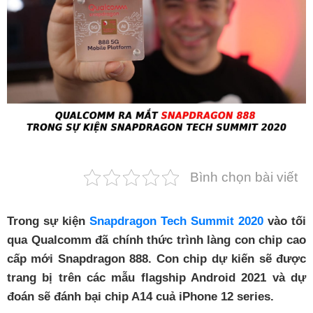
Phụ kiện
Hệ thống:
17 cửa hàng
Tổng đài:
1800.6729
(miễn phí)
(Giờ làm việc: 08h00 - 21h00)
Giới thiệu
Viện Di Động
Tin công nghệ
Bình chọn bài viết
Đặt lịch ngay
Trong sự kiện
Snapdragon Tech Summit 2020
vào tối
qua Qualcomm đã chính thức trình làng con chip cao
cấp mới Snapdragon 888. Con chip dự kiến sẽ được
trang bị trên các mẫu flagship Android 2021 và dự
đoán sẽ đánh bại chip A14 cuả iPhone 12 series.