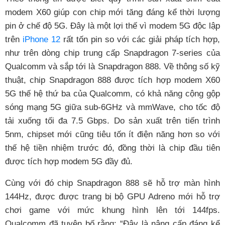
modem X60 giúp con chip mới tăng đáng kể thời lượng
pin ở chế độ 5G. Đây là một lợi thế vì modem 5G độc lập
trên
iPhone 12
rất tốn pin so với các giải pháp tích hợp,
như trên dòng chip trung cấp Snapdragon 7-series của
Qualcomm và sắp tới là Snapdragon 888. Về thông số kỹ
thuật, chip Snapdragon 888 được tích hợp modem X60
5G thế hệ thứ ba của Qualcomm, có khả năng cộng gộp
sóng mạng 5G giữa sub-6GHz và mmWave, cho tốc độ
tải xuống tối đa 7.5 Gbps. Do sản xuất trên tiến trình
5nm, chipset mới cũng tiêu tốn ít điện năng hơn so với
thế hệ tiền nhiệm trước đó, đồng thời là chip đầu tiên
được tích hợp modem 5G đầy đủ.
Cùng với đó chip Snapdragon 888 sẽ hỗ trợ màn hình
144Hz, được được trang bị bộ GPU Adreno mới hỗ trợ
chơi game với mức khung hình lên tới 144fps.
Qualcomm đã tuyên bố rằng: “Đây là nâng cấp đáng kể