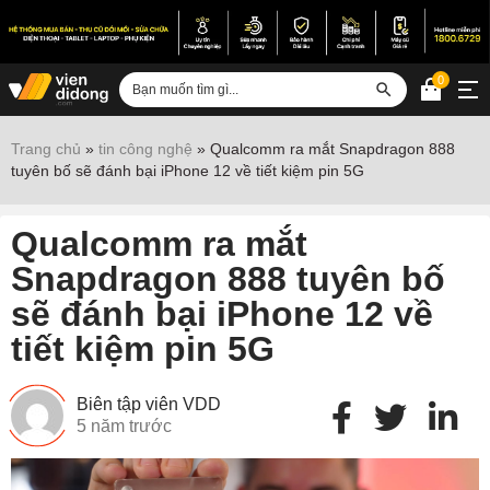
0
Đăng nhập
Trang chủ
»
tin công nghệ
»
Qualcomm ra mắt Snapdragon 888
tuyên bố sẽ đánh bại iPhone 12 về tiết kiệm pin 5G
Sửa iPhone
Sửa Android
Qualcomm ra mắt
Sửa Vertu
Snapdragon 888 tuyên bố
sẽ đánh bại iPhone 12 về
Sửa iPad
tiết kiệm pin 5G
Sửa Macbook
Sửa Laptop
Biên tập viên VDD
5 năm trước
Sửa chữa thiết bị khác
Điện thoại