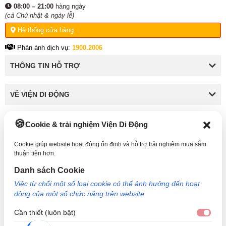
08:00 – 21:00
hàng ngày
(cả Chủ nhật & ngày lễ)
Hệ thống cửa hàng
Phản ánh dịch vụ:
1900.2006
THÔNG TIN HỖ TRỢ
VỀ VIỆN DI ĐỘNG
Cookie & trải nghiệm Viện Di Động
KẾT NỐI VỚI VIỆN DI ĐỘNG
Cookie giúp website hoạt động ổn định và hỗ trợ trải nghiệm mua sắm
thuận tiện hơn.
Danh sách Cookie
Công Ty TNHH Công Nghệ và Đầu Tư Viện Di Động - 73 Trần Quang Khải, Phường Tân
Việc từ chối một số loại cookie có thể ảnh hưởng đến hoạt
Định, TP HCM. Mã số doanh nghiệp: 0317265132 - Ngày cấp: 25/04/2022 - Nơi cấp: Sở
động của một số chức năng trên website.
kế hoạch và đầu tư TP Hồ Chí Minh. Giám đốc: Nguyễn Ngọc Ngân. Hotline: 1800.6729
(miễn phí) - Email: cskh@viendidong.com - Bản quyền thuộc về Viện Di Động.
Cần thiết (luôn bật)
Cần 