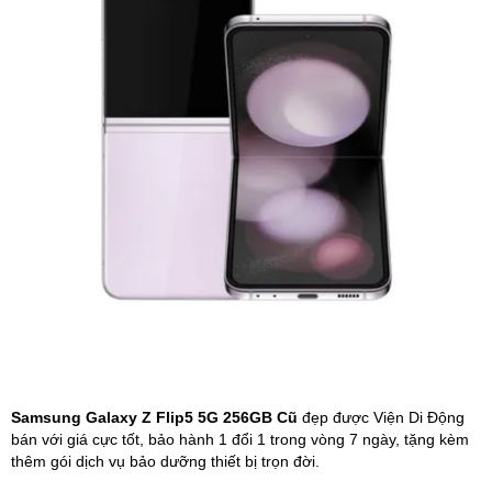
Phụ kiện
Hệ thống:
17 cửa hàng
Tổng đài:
1800.6729
(miễn phí)
(Giờ làm việc: 08h00 - 21h00)
Giới thiệu
Viện Di Động
Tin công nghệ
Đặt lịch ngay
Samsung Galaxy Z Flip5 5G 256GB Cũ
đẹp được Viện Di Động
bán với giá cực tốt, bảo hành 1 đổi 1 trong vòng 7 ngày, tặng kèm
thêm gói dịch vụ bảo dưỡng thiết bị trọn đời.