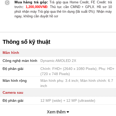
Mua hàng trả góp:
Trả góp qua Home Credit, FE Credit:
trả
trước:
1,200,000
VNĐ
. Thủ tục cần CMND + GPLX. Hồ sơ 10
phút nhận máy
Trả góp qua thẻ tín dụng (lãi suất 0%):
Nhận máy
ngay, không cần duyệt hồ sơ
Thông số kỹ thuật
Màn hình
Công nghệ màn hình
Dynamic AMOLED 2X
Độ phân giải
Chính: FHD+ (2640 x 1080 Pixels); Phụ: HD+
(720 x 748 Pixels)
Màn hình rộng
Màn hình phụ: 3.4 inch; Màn hình chính: 6.7
inch
Camera sau
Độ phân giải
12 MP (wide) + 12 MP (ultrawide)
Quay phim
4K 2160p@60fps
Xem thêm