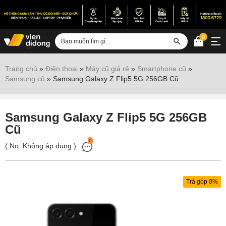
0
Đăng nhập
Trang chủ
»
Điện thoại
»
Máy cũ giá rẻ
»
Smartphone cũ
»
Samsung cũ
»
Samsung Galaxy Z Flip5 5G 256GB Cũ
Sửa iPhone
Sửa Android
Samsung Galaxy Z Flip5 5G 256GB
Sửa Vertu
Cũ
Sửa iPad
0
( No:
Không áp dụng
)
Sửa Macbook
Sửa Laptop
Trả góp 0%
Sửa chữa thiết bị khác
Điện thoại