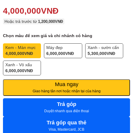
4,000,000
VNĐ
Hoặc trả trước từ
1,200,000
VNĐ
Chọn màu để xem giá và chi nhánh có hàng
Kem - Màn mực
Máy đẹp
Xanh - sườn cấn
4,000,000
VNĐ
6,000,000
VNĐ
5,300,000
VNĐ
Xanh - Vỏ xấu
6,000,000
VNĐ
Mua ngay
Giao hàng tân nơi hoặc nhận tại của hàng
Trả góp
Duyệt nhanh qua điện thoại
Trả góp qua thẻ
Visa, Mastercard, JCB