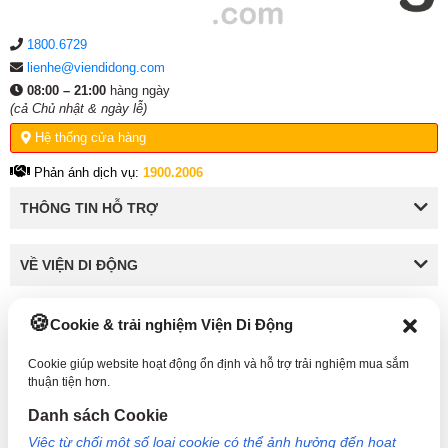
GPS
GPS, GLONASS, GALILEO, BDS
Mạng di động
Hỗ trợ 5G
1800.6729
lienhe@viendidong.com
Bluetooth
v5.3
08:00 – 21:00
hàng ngày
Cổng kết nối / Sạc
Type-C
(cả Chủ nhật & ngày lễ)
Thông tin Pin - Sạc
Hệ thống cửa hàng
Dung lượng pin
3700 mAh
Phản ánh dịch vụ:
1900.2006
Thông tin khác
THÔNG TIN HỖ TRỢ
Năm ra mắt
26/07/2023
VỀ VIỆN DI ĐỘNG
Cookie & trải nghiệm Viện Di Động
KẾT NỐI VỚI VIỆN DI ĐỘNG
Cookie giúp website hoạt động ổn định và hỗ trợ trải nghiệm mua sắm
thuận tiện hơn.
Danh sách Cookie
Công Ty TNHH Công Nghệ và Đầu Tư Viện Di Động - 73 Trần Quang Khải, Phường Tân
Việc từ chối một số loại cookie có thể ảnh hưởng đến hoạt