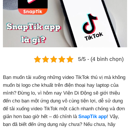
Phụ kiện
Hệ thống:
17 cửa hàng
Tổng đài:
1800.6729
(miễn phí)
(Giờ làm việc: 08h00 - 21h00)
Giới thiệu
5/5 - (4 bình chọn)
Viện Di Động
Tin công nghệ
Bạn muốn tải xuống những video TikTok thú vị mà không
Đặt lịch ngay
muốn bị logo che khuất trên điện thoại hay laptop của
mình? Đừng lo, vì hôm nay
Viện Di Động
sẽ giới thiệu
đến cho bạn một ứng dụng vô cùng tiện lợi, dễ sử dụng
để tải xuống video TikTok một cách nhanh chóng và đơn
giản hơn bao giờ hết – đó chính là
SnapTik app
! Vậy,
bạn đã biết đến ứng dụng này chưa? Nếu chưa, hãy