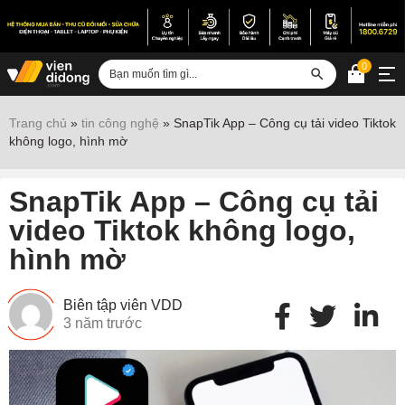
0
Đăng nhập
Trang chủ
»
tin công nghệ
»
SnapTik App – Công cụ tải video Tiktok
không logo, hình mờ
Sửa iPhone
Sửa Android
SnapTik App – Công cụ tải
Sửa Vertu
video Tiktok không logo,
hình mờ
Sửa iPad
Sửa Macbook
Biên tập viên VDD
Sửa Laptop
3 năm trước
Sửa chữa thiết bị khác
Điện thoại