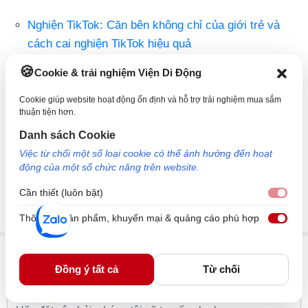
Nghiện TikTok: Căn bên không chỉ của giới trẻ và
cách cai nghiện TikTok hiệu quả
Cách chụp ảnh trên TikTok đẹp, chất lượng và vô
Cookie & trải nghiệm Viện Di Động
cùng đơn giản
Cookie giúp website hoạt động ổn định và hỗ trợ trải nghiệm mua sắm
Vì sao chuyển video từ iPhone sang máy tính
thuận tiện hơn.
thường gặp lỗi? Cách khắc phục
Danh sách Cookie
Việc từ chối một số loại cookie có thể ảnh hưởng đến hoạt
CapCut là gì? Ứng dụng chỉnh sửa video miễn phí –
động của một số chức năng trên website.
Cách tải, cách sử dụng
Cần thiết (luôn bật)
Cần 
Viện Di Động
Thông tin sản phẩm, khuyến mại & quảng cáo phù hợp
Thôn
Bình luận & hỏi đáp
Đồng ý tất cả
Từ chối
Nội dung