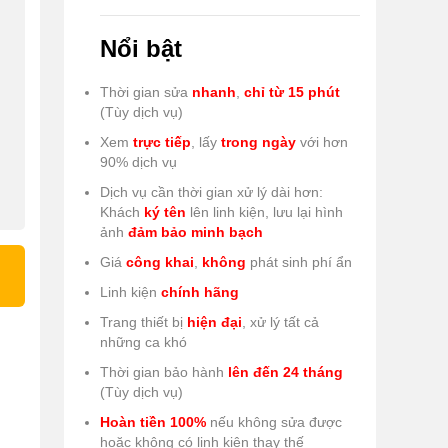
Nổi bật
Thời gian sửa
nhanh
,
chỉ từ 15 phút
(Tùy dịch vụ)
Xem
trực tiếp
, lấy
trong ngày
với hơn
90% dịch vụ
Dịch vụ cần thời gian xử lý dài hơn:
Khách
ký tên
lên linh kiện, lưu lại hình
ảnh
đảm bảo minh bạch
Giá
công khai
,
không
phát sinh phí ẩn
Linh kiện
chính hãng
Trang thiết bị
hiện đại
, xử lý tất cả
những ca khó
Thời gian bảo hành
lên đến 24 tháng
(Tùy dịch vụ)
Hoàn tiền 100%
nếu không sửa được
hoặc không có linh kiện thay thế