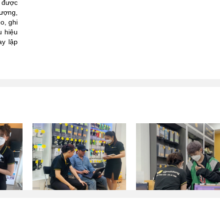
g được
lượng,
o, ghi
 hiệu
ay lập