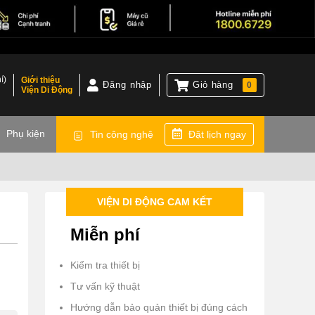
í)
Giới thiệu
Đăng nhập
Giỏ hàng
0
Viện Di Động
)
Phụ kiện
Tin công nghệ
Đặt lịch ngay
VIỆN DI ĐỘNG CAM KẾT
Miễn phí
Kiểm tra thiết bị
Tư vấn kỹ thuật
Hướng dẫn bảo quản thiết bị đúng cách