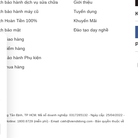
ch bảo hành dịch vụ sửa chữa
Giới thiệu
ch bảo hành máy cũ
Tuyển dụng
K
ch Hoàn Tiền 100%
Khuyến Mãi
ch bảo mật
Đào tạo dạy nghề
ch giao hàng
ch kiểm hàng
ch bảo hành Phụ kiện
ẫn mua hàng
Cần thiết (luôn bật)
Thông tin sản phẩm, khuyến mại & quảng cáo phù hợp
hường Tân Định, TP HCM. Mã số doanh nghiệp: 0317265132 - Ngày cấp: 25/04/2022 -
n. Hotline: 1800.6729 (miễn phí) - Email: cskh@viendidong.com - Bản quyền thuộc về