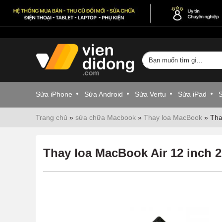
Sửa iPhone
Sửa Android
Sửa Vertu
Sửa iPad
Trang chủ
»
sửa chữa Macbook
»
Thay loa MacBook
»
Tha
Thay loa MacBook Air 12 inch 