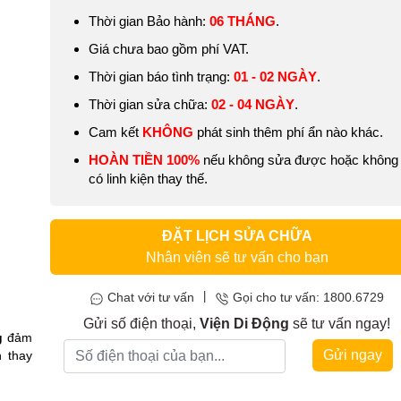
Thời gian Bảo hành:
06 THÁNG
.
Giá chưa bao gồm phí VAT.
Thời gian báo tình trạng:
01 - 02 NGÀY
.
Thời gian sửa chữa:
02 - 04 NGÀY
.
Cam kết
KHÔNG
phát sinh thêm phí ẩn nào khác.
HOÀN TIỀN 100%
nếu không sửa được hoặc không
có linh kiện thay thế.
ĐẶT LỊCH SỬA CHỮA
Nhân viên sẽ tư vấn cho bạn
|
Chat với tư vấn
Gọi cho tư vấn: 1800.6729
Gửi số điện thoại,
Viện Di Động
sẽ tư vấn ngay!
g
đảm
Gửi ngay
n thay