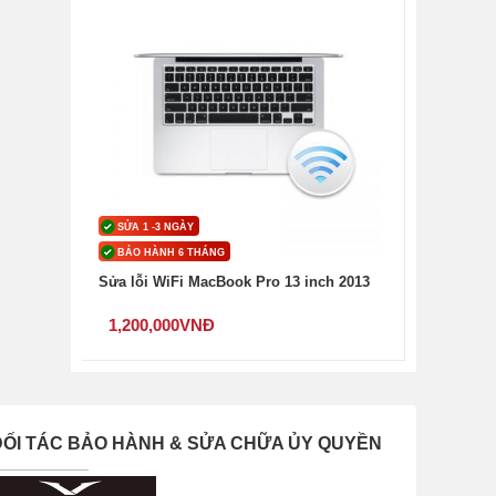
SỬA 1 -3 NGÀY
BẢO HÀNH 6 THÁNG
Sửa lỗi WiFi MacBook Pro 13 inch 2013
1,200,000
VNĐ
ĐỐI TÁC BẢO HÀNH & SỬA CHỮA ỦY QUYỀN