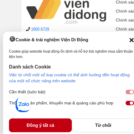
Chính sá
Chính sá
Chính sá
Chính sá
1800.6729
lienhe@viendidong.com
Chính sá
Cookie & trải nghiệm Viện Di Động
08:00 – 21:00
hàng ngày
Chính sá
(cả Chủ nhật & ngày lễ)
Cookie giúp website hoạt động ổn định và hỗ trợ trải nghiệm mua sắm thuận
Chính sá
tiện hơn.
Hệ thống cửa hàng
Hướng d
Danh sách Cookie
Phản ánh dịch vụ:
1900.2006
Việc từ chối một số loại cookie có thể ảnh hưởng đến hoạt động
của một số chức năng trên website.
Cần thiết (luôn bật)
Thông tin sản phẩm, khuyến mại & quảng cáo phù hợp
Công Ty TNHH Công Nghệ và Đầu Tư Viện Di Động - 73 Trần Quang Khải, P
Nơi cấp: Sở kế hoạch và đầu tư TP Hồ Chí Minh. Giám đốc: Nguyễn Ngọc Ngâ
Viện Di Động.
Đồng ý tất cả
Từ chối