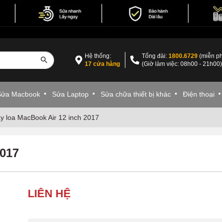
Hệ thống:
Tổng đài:
1800.6729
(miễn ph
17 cửa hàng
(Giờ làm việc: 08h00 - 21h00
Sửa Macbook
Sửa Laptop
Sửa chữa thiết bị khác
Điện thoại
y loa MacBook Air 12 inch 2017
2017
LIÊN HỆ