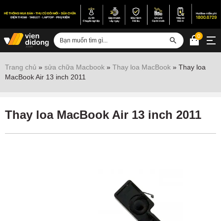
0
Đăng nhập
Trang chủ
»
sửa chữa Macbook
»
Thay loa MacBook
»
Thay loa
MacBook Air 13 inch 2011
Sửa iPhone
Sửa Android
Thay loa MacBook Air 13 inch 2011
Sửa Vertu
Sửa iPad
Sửa Macbook
Sửa Laptop
Sửa chữa thiết bị khác
Điện thoại