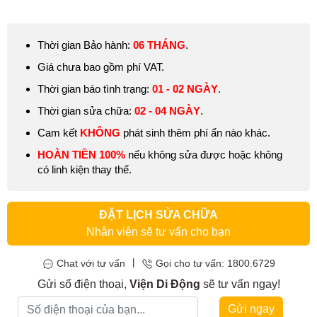
quá nhỏ hoặc quá rè,… đó là những dấu hiệu bạn cần phải
thay
loa MacBook Air 13 inch 2011
ngay lập tức.
Thời gian Bảo hành:
06 THÁNG
.
Giá chưa bao gồm phí VAT.
Thời gian báo tình trạng:
01 - 02 NGÀY
.
Thời gian sửa chữa:
02 - 04 NGÀY
.
Cam kết
KHÔNG
phát sinh thêm phí ẩn nào khác.
HOÀN TIỀN 100%
nếu không sửa được hoặc không
có linh kiện thay thế.
ĐẶT LỊCH SỬA CHỮA
Nhân viên sẽ tư vấn cho bạn
|
Chat với tư vấn
Gọi cho tư vấn: 1800.6729
Gửi số điện thoại,
Viện Di Động
sẽ tư vấn ngay!
Gửi ngay