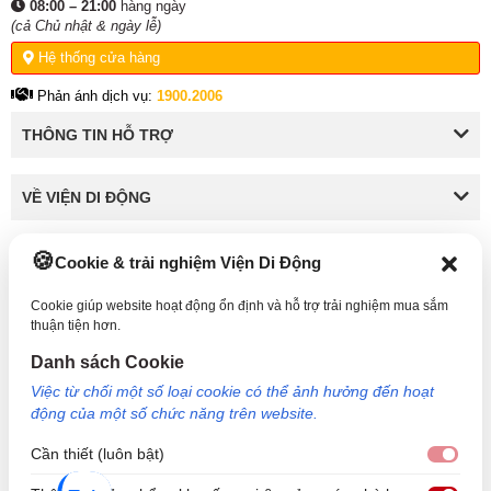
08:00 – 21:00
hàng ngày
(cả Chủ nhật & ngày lễ)
Hệ thống cửa hàng
Phản ánh dịch vụ:
1900.2006
THÔNG TIN HỖ TRỢ
VỀ VIỆN DI ĐỘNG
Cookie & trải nghiệm Viện Di Động
KẾT NỐI VỚI VIỆN DI ĐỘNG
Cookie giúp website hoạt động ổn định và hỗ trợ trải nghiệm mua sắm
thuận tiện hơn.
Danh sách Cookie
Công Ty TNHH Công Nghệ và Đầu Tư Viện Di Động - 73 Trần Quang Khải, Phường Tân
Việc từ chối một số loại cookie có thể ảnh hưởng đến hoạt
Định, TP HCM. Mã số doanh nghiệp: 0317265132 - Ngày cấp: 25/04/2022 - Nơi cấp: Sở
động của một số chức năng trên website.
kế hoạch và đầu tư TP Hồ Chí Minh. Giám đốc: Nguyễn Ngọc Ngân. Hotline: 1800.6729
(miễn phí) - Email: cskh@viendidong.com - Bản quyền thuộc về Viện Di Động.
Cần thiết (luôn bật)
Cần 