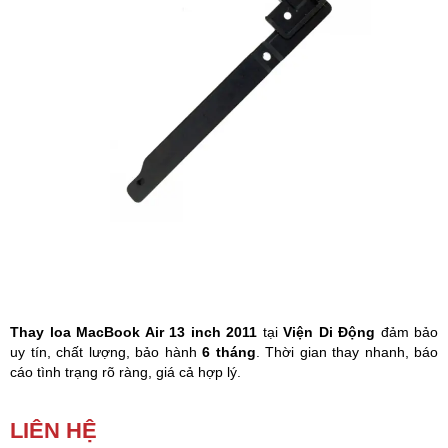
Phụ kiện
Hệ thống:
17 cửa hàng
Tổng đài:
1800.6729
(miễn phí)
(Giờ làm việc: 08h00 - 21h00)
Giới thiệu
Viện Di Động
Tin công nghệ
Đặt lịch ngay
Thay loa MacBook Air 13 inch 2011
tại
Viện Di Động
đảm bảo
uy tín, chất lượng, bảo hành
6 tháng
. Thời gian thay nhanh, báo
cáo tình trạng rõ ràng, giá cả hợp lý.
Loa MacBook
chỉ nghe được tai nghe, không sử dụng được loa
LIÊN HỆ
ngoài hoặc ngược lại, không điều chỉnh được âm lượng, nghe được
âm thanh nhưng không có tiếng khi quay video, ghi âm, âm thanh