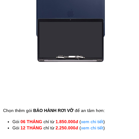
Phụ kiện
Hệ thống:
17 cửa hàng
Tổng đài:
1800.6729
(miễn phí)
(Giờ làm việc: 08h00 - 21h00)
Giới thiệu
Viện Di Động
Tin công nghệ
Đặt lịch ngay
Chọn thêm gói
BẢO HÀNH RƠI VỠ
để an tâm hơn:
Gói
06 THÁNG
chỉ từ
1.850.000đ
(
xem chi tiết
)
Gói
12 THÁNG
chỉ từ
2.250.000đ
(
xem chi tiết
)