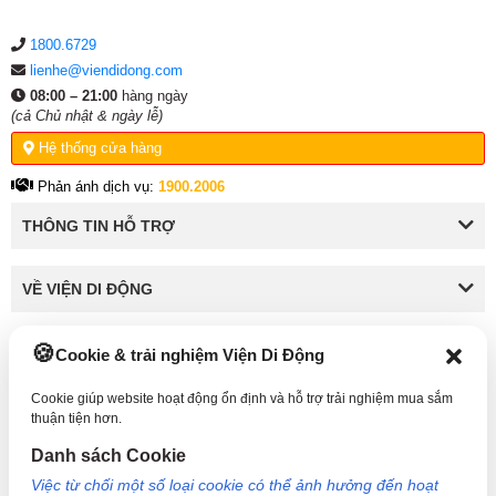
1800.6729
lienhe@viendidong.com
08:00 – 21:00
hàng ngày
(cả Chủ nhật & ngày lễ)
Hệ thống cửa hàng
Phản ánh dịch vụ:
1900.2006
THÔNG TIN HỖ TRỢ
VỀ VIỆN DI ĐỘNG
Cookie & trải nghiệm Viện Di Động
KẾT NỐI VỚI VIỆN DI ĐỘNG
Cookie giúp website hoạt động ổn định và hỗ trợ trải nghiệm mua sắm
thuận tiện hơn.
Danh sách Cookie
Công Ty TNHH Công Nghệ và Đầu Tư Viện Di Động - 73 Trần Quang Khải, Phường Tân
Việc từ chối một số loại cookie có thể ảnh hưởng đến hoạt
Định, TP HCM. Mã số doanh nghiệp: 0317265132 - Ngày cấp: 25/04/2022 - Nơi cấp: Sở