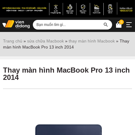
0
Đăng nhập
Trang chủ
»
sửa chữa Macbook
»
thay màn hình Macbook
»
Thay
màn hình MacBook Pro 13 inch 2014
Sửa iPhone
Sửa Android
Thay màn hình MacBook Pro 13 inch
Sửa Vertu
2014
Sửa iPad
Sửa Macbook
Sửa Laptop
Sửa chữa thiết bị khác
Điện thoại