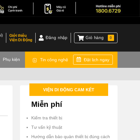
í)
Giới thiệu
Đăng nhập
Giỏ hàng
0
Viện Di Động
)
Phụ kiện
Tin công nghệ
Đặt lịch ngay
VIỆN DI ĐỘNG CAM KẾT
Miễn phí
Kiểm tra thiết bị
Tư vấn kỹ thuật
Hướng dẫn bảo quản thiết bị đúng cách