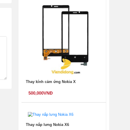
n Di
t
òng
Thay kính cảm ứng Nokia X
500,000
VNĐ
Thay nắp lưng Nokia X6