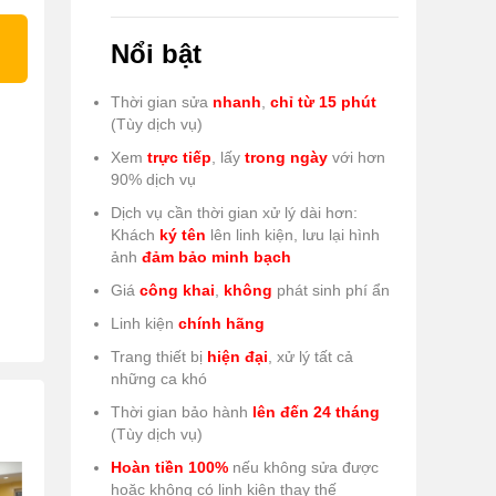
Nổi bật
Thời gian sửa
nhanh
,
chỉ từ 15 phút
(Tùy dịch vụ)
Xem
trực tiếp
, lấy
trong ngày
với hơn
90% dịch vụ
Dịch vụ cần thời gian xử lý dài hơn:
Khách
ký tên
lên linh kiện, lưu lại hình
ảnh
đảm bảo minh bạch
Giá
công khai
,
không
phát sinh phí ẩn
Linh kiện
chính hãng
Trang thiết bị
hiện đại
, xử lý tất cả
những ca khó
Thời gian bảo hành
lên đến 24 tháng
(Tùy dịch vụ)
Hoàn tiền 100%
nếu không sửa được
hoặc không có linh kiện thay thế