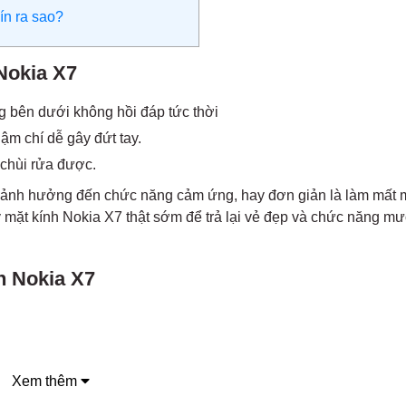
ín ra sao?
 Nokia X7
g bên dưới không hồi đáp tức thời
hậm chí dễ gây đứt tay.
 chùi rửa được.
àm ảnh hưởng đến chức năng cảm ứng, hay đơn giản là làm mất 
 mặt kính Nokia X7 thật sớm để trả lại vẻ đẹp và chức năng mư
h Nokia X7
máy
Xem thêm
ời gian dài