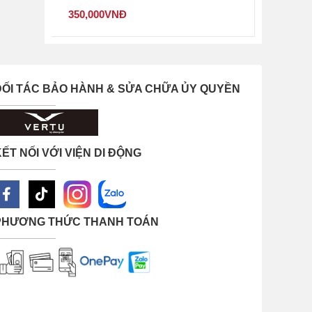
âm
350,000
VNĐ
ng
ĐỐI TÁC BẢO HÀNH & SỬA CHỮA ỦY QUYỀN
ộ
ẾT NỐI VỚI VIỆN DI ĐỘNG
PHƯƠNG THỨC THANH TOÁN