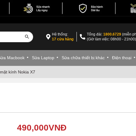
Hệ thống:
Tổng đài:
1800.6729
(miễn ph
17 cửa hàng
(Giờ làm việc: 08h00 - 21h00
Sửa Macbook
Sửa Laptop
Sửa chữa thiết bị khác
Điện thoại
mặt kính Nokia X7
490,000
VNĐ