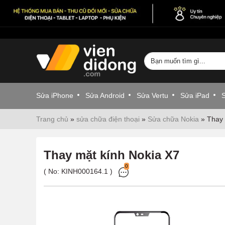
Sửa iPhone
Sửa Android
Sửa Vertu
Sửa iPad
Trang chủ
»
sửa chữa điện thoại
»
Sửa chữa Nokia
»
Thay 
Thay mặt kính Nokia X7
0
( No:
KINH000164.1
)