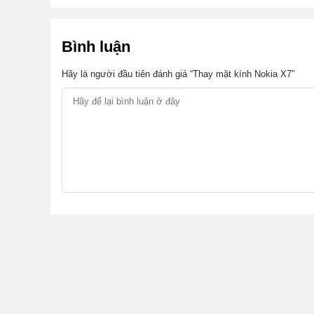
Và còn nhiều nguyên nhân khác, nhưng tựu chung 
bên ngoài.
Bình luận
3. Vì sao nên chọn thay mặt kính N
Hãy là người đầu tiên đánh giá “Thay mặt kính Nokia X7”
Với sự tận tâm, chuyên nghiệp, hết lòng vì khách h
Động nói chung và đặc biệt là dịch vụ thay mặt kính
nhất, sự hài lòng tuyệt đối nhất cho khách hàng. D
vì:
Cam kết linh kiện dùng thay mặt kính Nokia X7
Đảm bảo không có hiện tượng tráo đổi linh kiệ
Đảm bảo sẽ làm hài lòng khách hàng bởi chất l
Công khai giá cả các dịch vụ, không có tình t
Thời gian thay mặt kính Nokia X7 nhanh nhất c
Hệ thống máy móc hiện đại, thái độ phục vụ th
Hãy đến Viện Di Động để bảo trì và sửa chữa khi 