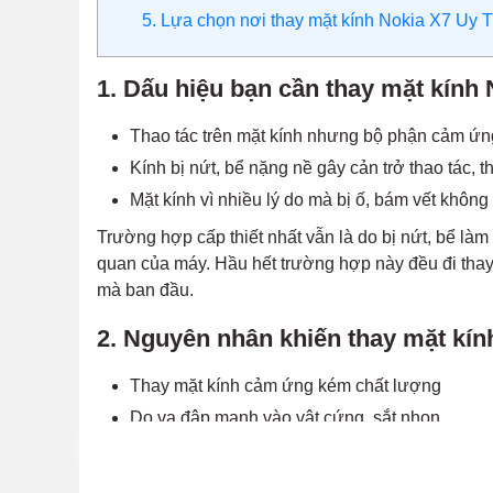
5. Lựa chọn nơi thay mặt kính Nokia X7 Uy T
1. Dấu hiệu bạn cần thay mặt kính
Thao tác trên mặt kính nhưng bộ phận cảm ứn
Kính bị nứt, bể nặng nề gây cản trở thao tác, t
Mặt kính vì nhiều lý do mà bị ố, bám vết không
Trường hợp cấp thiết nhất vẫn là do bị nứt, bể l
quan của máy. Hầu hết trường hợp này đều đi thay
mà ban đầu.
2. Nguyên nhân khiến thay mặt kín
Thay mặt kính cảm ứng kém chất lượng
Do va đập mạnh vào vật cứng, sắt nhọn
Thời gian sử dụng dài nhưng không vệ sinh 
Điện thoại để trong môi trường ẩm ướt trong th