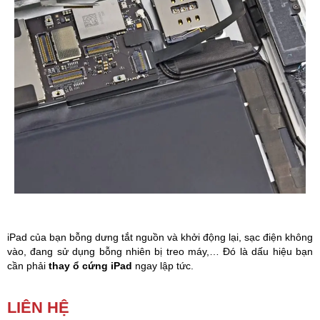
Phụ kiện
Hệ thống:
17 cửa hàng
Tổng đài:
1800.6729
(miễn phí)
(Giờ làm việc: 08h00 - 21h00)
Giới thiệu
Viện Di Động
Tin công nghệ
Đặt lịch ngay
iPad của bạn bỗng dưng tắt nguồn và khởi động lại, sạc điện không
vào, đang sử dụng bỗng nhiên bị treo máy,… Đó là dấu hiệu bạn
cần phải
thay ổ cứng iPad
ngay lập tức.
Thay ổ cứng iPad 4
tại
Viện Di Động
sẽ được
bảo hành 6
LIÊN HỆ
tháng
, linh kiện thay thế hàng
chính hãng 100%
. Bên cạnh đó, khi
thay linh kiện quý khách sẽ được hưởng nhiều khuyến mãi, hấp