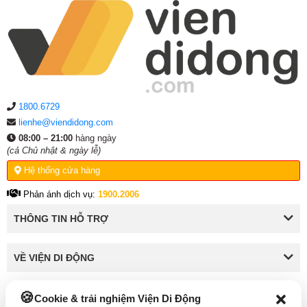
1800.6729
lienhe@viendidong.com
08:00 – 21:00
hàng ngày
(cả Chủ nhật & ngày lễ)
Hệ thống cửa hàng
Phản ánh dịch vụ:
1900.2006
THÔNG TIN HỖ TRỢ
VỀ VIỆN DI ĐỘNG
Cookie & trải nghiệm Viện Di Động
KẾT NỐI VỚI VIỆN DI ĐỘNG