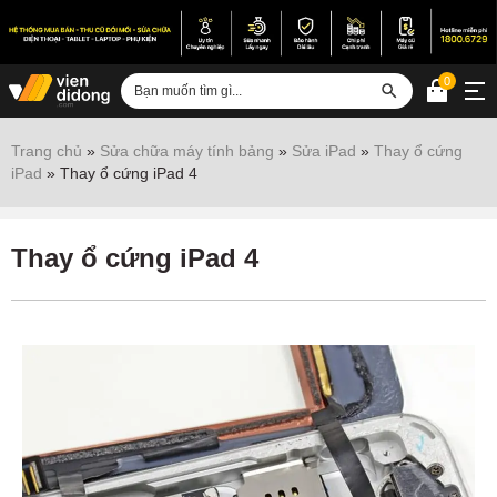
0
Đăng nhập
Trang chủ
»
Sửa chữa máy tính bảng
»
Sửa iPad
»
Thay ổ cứng
iPad
»
Thay ổ cứng iPad 4
Sửa iPhone
Sửa Android
Thay ổ cứng iPad 4
Sửa Vertu
Sửa iPad
Sửa Macbook
Sửa Laptop
Sửa chữa thiết bị khác
Điện thoại