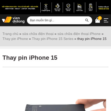
0
Đăng nhập
Trang chủ
»
sửa chữa điện thoại
»
sửa chữa điện thoại iPhone
»
Thay pin iPhone
»
Thay pin iPhone 15 Series
»
thay pin iPhone 15
Sửa iPhone
Sửa Android
Thay pin iPhone 15
Sửa Vertu
Sửa iPad
Sửa Macbook
Sửa Laptop
Sửa chữa thiết bị khác
Điện thoại