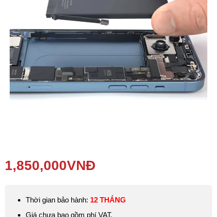
Phụ kiện
Hệ thống:
17 cửa hàng
Tổng đài:
1800.6729
(miễn phí)
(Giờ làm việc: 08h00 - 21h00)
Giới thiệu
Viện Di Động
Tin công nghệ
Đặt lịch ngay
1,850,000
VNĐ
Thời gian bảo hành:
12 THÁNG
Giá chưa bao gồm phí VAT.