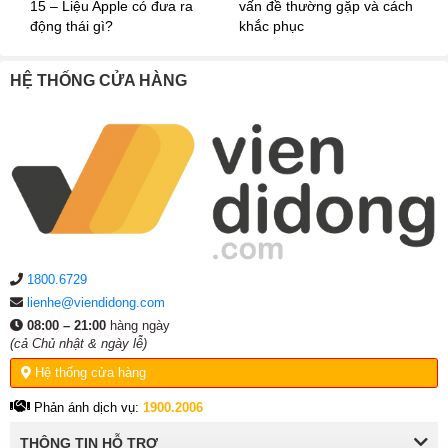
iPhone 15 được trang bị viên pin dung lượng
3.349 mAh
,
15 – Liệu Apple có đưa ra
vấn đề thường gặp và cách
cao hơn so với iPhone 14 và cho thời lượng sử dụng ổn
động thái gì?
khắc phục
định hơn nhờ khả năng tối ưu phần cứng và phần mềm của
Apple.
HỆ THỐNG CỬA HÀNG
1800.6729
lienhe@viendidong.com
08:00 – 21:00
hàng ngày
(cả Chủ nhật & ngày lễ)
Hệ thống cửa hàng
Phản ánh dịch vụ:
1900.2006
THÔNG TIN HỖ TRỢ