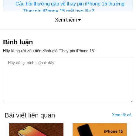
Câu hỏi thường gặp về thay pin iPhone 15 thường
Thay pin iPhone 15 mất bao lâu?
Sau khi thay pin iPhone 15 có cần hiệu chỉnh pin
Xem thêm
không?
Pin iPhone 15 sau khi thay dùng được bao lâu?
Bình luận
Có nên thay pin iPhone 15 sớm khi pin chưa
Hãy là người đầu tiên đánh giá “Thay pin iPhone 15”
dưới 80% không?
Tổng kết
Thay pin iPhone 15 bao nhiêu tiền?
Giá thay pin iPhone 15 hiện dao động từ 890.000đ cho đến
1.050.000đ tùy theo loại pin khách hàng lựa chọn tại Viện Di
Động
Bài viết liên quan
Xem tất cả
Mức giá đã bao gồm công thay và bảo hành, không phát
sinh chi phí ẩn.