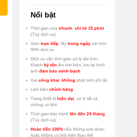
Nổi bật
Thời gian sửa
nhanh
,
chỉ từ 15 phút
(Tùy dịch vụ)
Xem
trực tiếp
, lấy
trong ngày
với hơn
90% dịch vụ
Dịch vụ cần thời gian xử lý dài hơn:
Khách
ký tên
lên linh kiện, lưu lại hình
ảnh
đảm bảo minh bạch
Giá
công khai
,
không
phát sinh phí ẩn
Linh kiện
chính hãng
Trang thiết bị
hiện đại
, xử lý tất cả
những ca khó
Thời gian bảo hành
lên đến 24 tháng
(Tùy dịch vụ)
Hoàn tiền 100%
nếu không sửa được
hoặc không có linh kiện thay thế