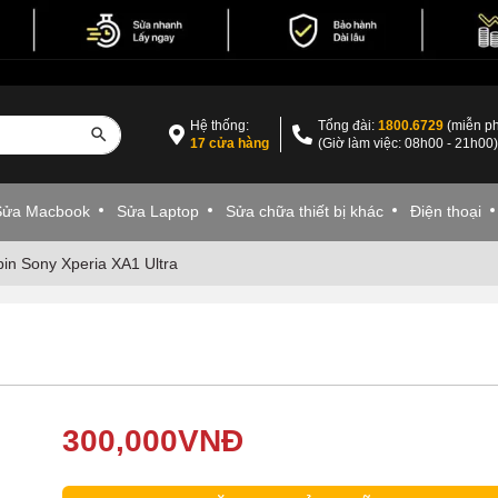
Hệ thống:
Tổng đài:
1800.6729
(miễn ph
17 cửa hàng
(Giờ làm việc: 08h00 - 21h00
Sửa Macbook
Sửa Laptop
Sửa chữa thiết bị khác
Điện thoại
in Sony Xperia XA1 Ultra
300,000
VNĐ