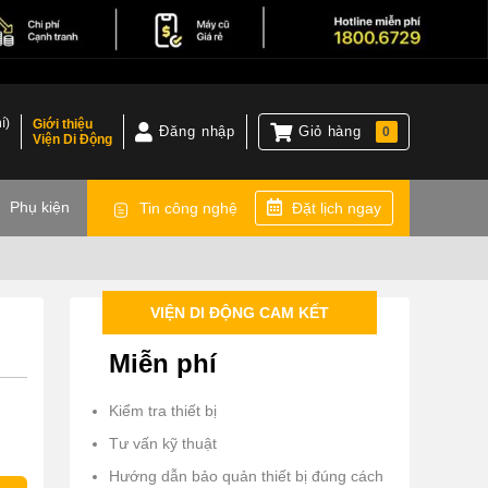
í)
Giới thiệu
Đăng nhập
Giỏ hàng
0
Viện Di Động
)
Phụ kiện
Tin công nghệ
Đặt lịch ngay
VIỆN DI ĐỘNG CAM KẾT
Miễn phí
Kiểm tra thiết bị
Tư vấn kỹ thuật
Hướng dẫn bảo quản thiết bị đúng cách