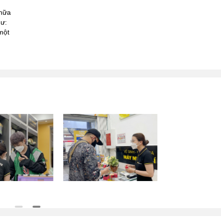
chữa
hư:
một