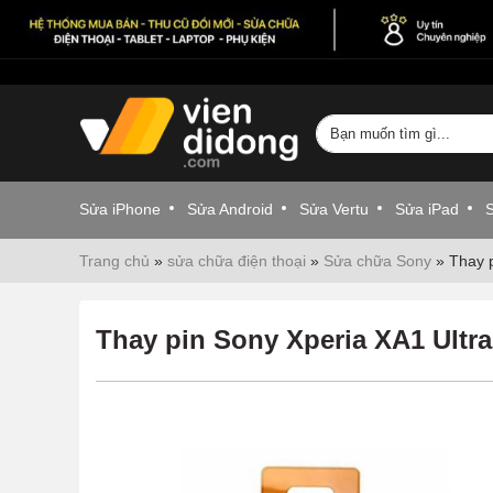
Sửa iPhone
Sửa Android
Sửa Vertu
Sửa iPad
Trang chủ
»
sửa chữa điện thoại
»
Sửa chữa Sony
»
Thay p
Thay pin Sony Xperia XA1 Ultra