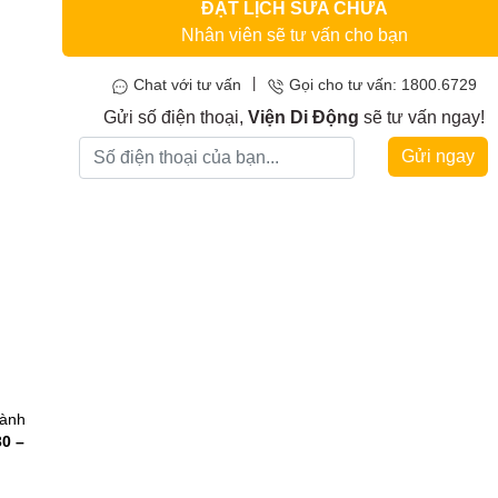
ĐẶT LỊCH SỬA CHỮA
Nhân viên sẽ tư vấn cho bạn
|
Chat với tư vấn
Gọi cho tư vấn: 1800.6729
Gửi số điện thoại,
Viện Di Động
sẽ tư vấn ngay!
Gửi ngay
hành
3
0 –