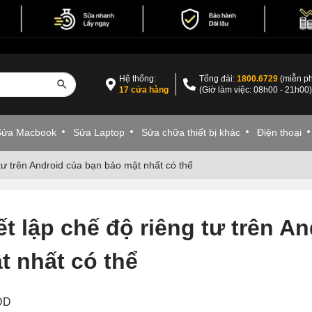
Hệ thống:
Tổng đài:
1800.6729
(miễn ph
17 cửa hàng
(Giờ làm việc: 08h00 - 21h00
Sửa Macbook
Sửa Laptop
Sửa chữa thiết bị khác
Điện thoại
 tư trên Android của bạn bảo mật nhất có thể
ết lập chế độ riêng tư trên A
t nhất có thể
VDD