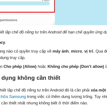
iết lập chế độ riêng tư trên Android để hạn chế quyền ứng d
acy
.
ụng nào có quyền truy cập về
máy ảnh
,
micro
,
vị trí.
Qua đó
dụng truy cập.
ọn
Cho phép (Allow)
hoặc
Không cho phép
(Don’t allow)
l
g dụng không cần thiết
hiết lập chế độ riêng tư trên Android đó là cần phải
xóa một
chữa Samsung
trong việc có thêm dung lượng trống. Tuy nh
cần thiết nhất nhưng không biết ở thời điểm nào.