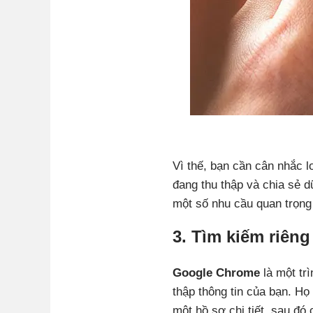
Vì thế, bạn cần cân nhắc l
đang thu thập và chia sẻ d
một số nhu cầu quan trọng 
3. Tìm kiếm riên
Google Chrome
là một tr
thập thông tin của bạn. Họ
một hồ sơ chi tiết, sau đó 