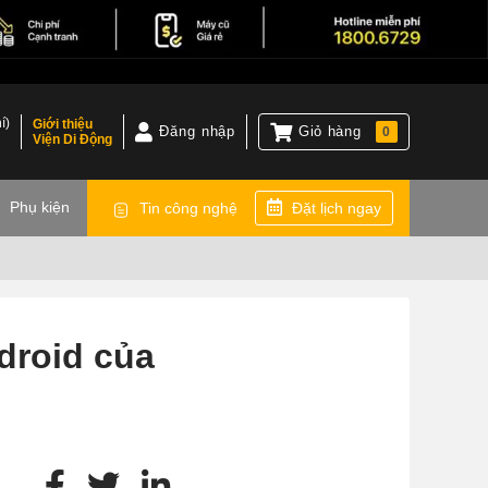
í)
Giới thiệu
Đăng nhập
Giỏ hàng
0
Viện Di Động
)
Phụ kiện
Tin công nghệ
Đặt lịch ngay
ndroid của