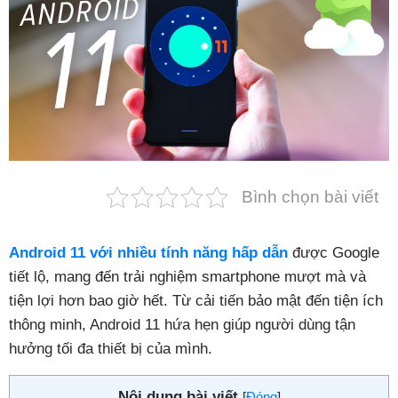
Phụ kiện
Hệ thống:
17 cửa hàng
Tổng đài:
1800.6729
(miễn phí)
(Giờ làm việc: 08h00 - 21h00)
Giới thiệu
Viện Di Động
Bình chọn bài viết
Tin công nghệ
Đặt lịch ngay
Android 11 với nhiều tính năng hấp dẫn
được Google
tiết lộ, mang đến trải nghiệm smartphone mượt mà và
tiện lợi hơn bao giờ hết. Từ cải tiến bảo mật đến tiện ích
thông minh, Android 11 hứa hẹn giúp người dùng tận
hưởng tối đa thiết bị của mình.
Nội dung bài viết
[
Đóng
]