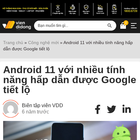
0
Đăng nhập
Trang chủ
»
Công nghệ mới
»
Android 11 với nhiều tính năng hấp
dẫn được Google tiết lộ
Sửa iPhone
Sửa Android
Android 11 với nhiều tính
Sửa Vertu
năng hấp dẫn được Google
tiết lộ
Sửa iPad
Sửa Macbook
Biên tập viên VDD
Sửa Laptop
6 năm trước
Sửa chữa thiết bị khác
Điện thoại