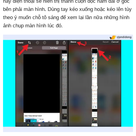
này điện thoại sẽ hiển thị thanh cuộn dọc nằm dài ở góc
bên phải màn hình
.
Dùng tay kéo xuống hoặc kéo lên tùy
theo ý muốn chỗ tô sáng để xem lại lần nữa những hình
ảnh chụp màn hình lúc đó.