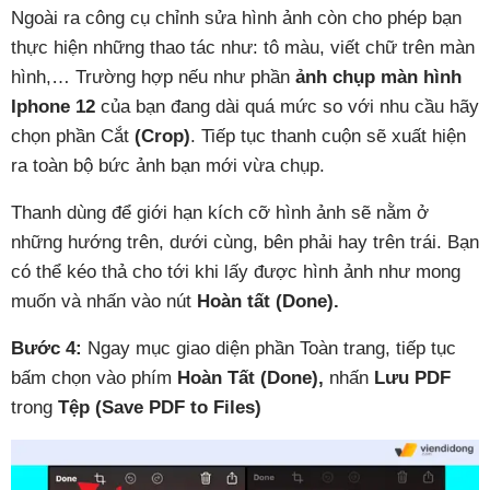
Ngoài ra công cụ chỉnh sửa hình ảnh còn cho phép bạn
thực hiện những thao tác như: tô màu, viết chữ trên màn
hình,… Trường hợp nếu như phần
ảnh chụp màn hình
Iphone 12
của bạn đang dài quá mức so với nhu cầu hãy
chọn phần Cắt
(Crop)
. Tiếp tục thanh cuộn sẽ xuất hiện
ra toàn bộ bức ảnh bạn mới vừa chụp.
Thanh dùng để giới hạn kích cỡ hình ảnh sẽ nằm ở
những hướng trên, dưới cùng, bên phải hay trên trái. Bạn
có thể kéo thả cho tới khi lấy được hình ảnh như mong
muốn và nhấn vào nút
Hoàn tất (Done).
Bước 4:
Ngay mục giao diện phần Toàn trang, tiếp tục
bấm chọn vào phím
Hoàn Tất (Done),
nhấn
Lưu PDF
trong
Tệp (Save PDF to Files)