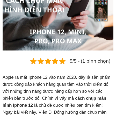
Phụ kiện
Hệ thống:
17 cửa hàng
Tổng đài:
1800.6729
(miễn phí)
(Giờ làm việc: 08h00 - 21h00)
Giới thiệu
Viện Di Động
5/5 - (1 bình chọn)
Tin công nghệ
Đặt lịch ngay
Apple ra mắt Iphone 12 vào năm 2020, đây là sản phẩm
được đông đảo khách hàng quan tâm vào thời điểm đó
với những tính năng được nâng cấp hơn so với các
phiên bản trước đó. Chính vì vậy mà
cách chụp màn
hình Iphone 12
là chủ đề được nhiều bạn tìm kiếm!
Ngay bài viết này, Viện Di Động hướng dẫn chụp màn