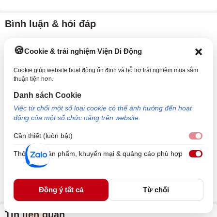
Bình luận & hỏi đáp
Nội dung
Cookie & trải nghiệm Viện Di Động
Cookie giúp website hoạt động ổn định và hỗ trợ trải nghiệm mua sắm
thuận tiện hơn.
Danh sách Cookie
Họ và tên
Việc từ chối một số loại cookie có thể ảnh hưởng đến hoạt
động của một số chức năng trên website.
Cần thiết (luôn bật)
Email
Cần 
Thông tin sản phẩm, khuyến mại & quảng cáo phù hợp
Thôn
Đồng ý tất cả
Từ chối
Tin liên quan