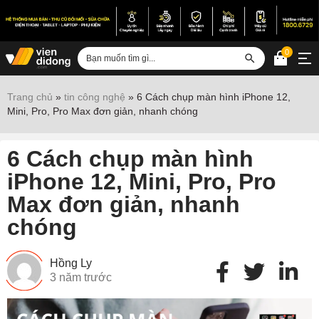
0
Đăng nhập
Trang chủ
»
tin công nghệ
»
6 Cách chụp màn hình iPhone 12,
Mini, Pro, Pro Max đơn giản, nhanh chóng
Sửa iPhone
Sửa Android
6 Cách chụp màn hình
Sửa Vertu
iPhone 12, Mini, Pro, Pro
Max đơn giản, nhanh
Sửa iPad
chóng
Sửa Macbook
Sửa Laptop
Hồng Ly
3 năm trước
Sửa chữa thiết bị khác
Điện thoại