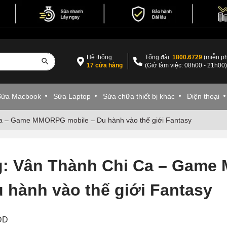
Hệ thống:
Tổng đài:
1800.6729
(miễn ph
17 cửa hàng
(Giờ làm việc: 08h00 - 21h00
Sửa Macbook
Sửa Laptop
Sửa chữa thiết bị khác
Điện thoại
a – Game MMORPG mobile – Du hành vào thế giới Fantasy
g: Vân Thành Chi Ca – Gam
u hành vào thế giới Fantasy
VDD