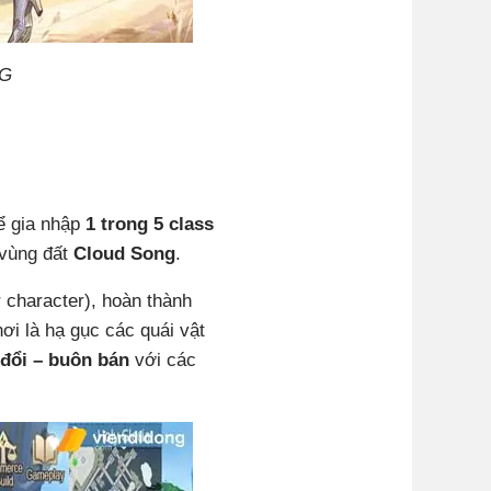
PG
ể gia nhập
1 trong 5 class
 vùng đất
Cloud Song
.
 character), hoàn thành
i là hạ gục các quái vật
 đổi – buôn bán
với các