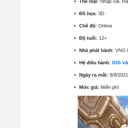
Thể loại:
Nhập vai, 
Đồ họa:
3D
Chế độ:
Online
Độ tuổi:
12+
Nhà phát hành:
VNG 
iOS và
Hệ điều hành:
Ngày ra mắt:
8/9/2021
Mức giá:
Miễn phí