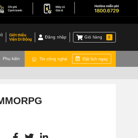
í)
Giới thiệu
Đăng nhập
Giỏ hàng
0
Viện Di Động
)
Phụ kiện
Tin công nghệ
Đặt lịch ngay
e MMORPG