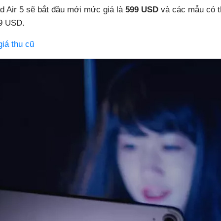
d Air 5 sẽ bắt đầu mới mức giá là
599 USD
và các mẫu có t
9 USD.
iá thu cũ