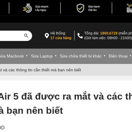
Hệ thống:
Tổng đài:
1800.6729
(miễn ph
17 cửa hàng
(Giờ làm việc: 08h00 - 21h00
Sửa Macbook
Sửa Laptop
Sửa chữa thiết bị khác
Điện thoại
 và các thông tin cần thiết mà bạn nên biết
ir 5 đã được ra mắt và các t
à bạn nên biết
VDD