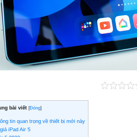
ung bài viết
[
Đóng
]
ông tin quan trọng về thiết bị mới này
giá iPad Air 5