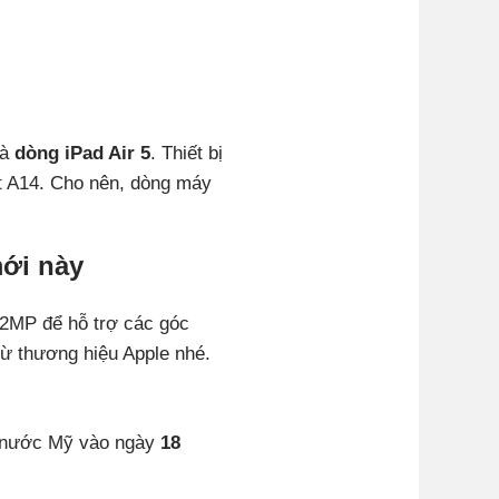
là
dòng iPad Air 5
. Thiết bị
et A14. Cho nên, dòng máy
mới này
2MP để hỗ trợ các góc
từ thương hiệu Apple nhé.
ng nước Mỹ vào ngày
18