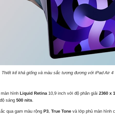
Thiết kế khá giống và màu sắc tương đương với iPad Air 4
ế màn hình
Liquid Retina
10,9 inch với độ phân giải
2360 x 
n độ sáng
500 nits
.
 sắc qua gam màu rộng
P3
,
True Tone
và lớp phủ màn hình c