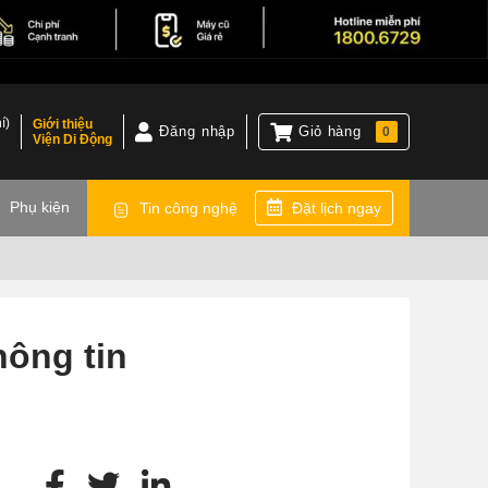
í)
Giới thiệu
Đăng nhập
Giỏ hàng
0
Viện Di Động
)
Phụ kiện
Tin công nghệ
Đặt lịch ngay
hông tin