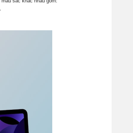
ăm màu sắc khác nhau gồm:
.