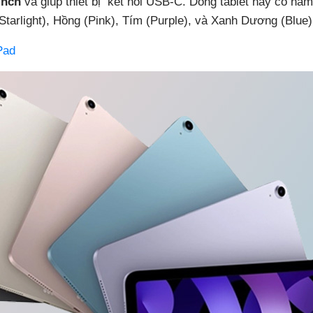
inch
và giúp thiết bị kết nối USB-C. Dòng tablet này có n
tarlight), Hồng (Pink), Tím (Purple), và Xanh Dương (Blue)
Pad