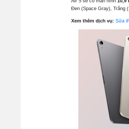
Air 5 sẽ có màn hình
10,9 
Đen (Space Gray), Trắng (S
Xem thêm dịch vụ:
Sửa i