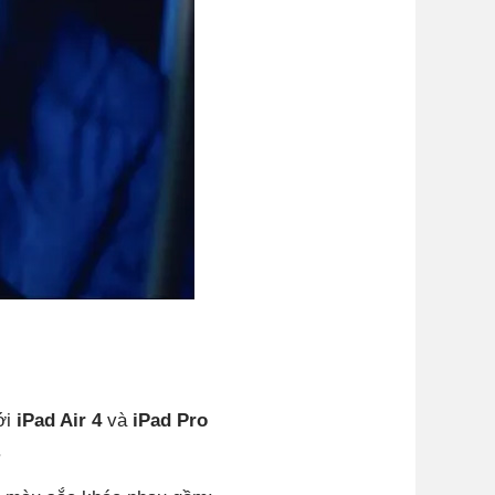
ới
iPad Air 4
và
iPad Pro
.