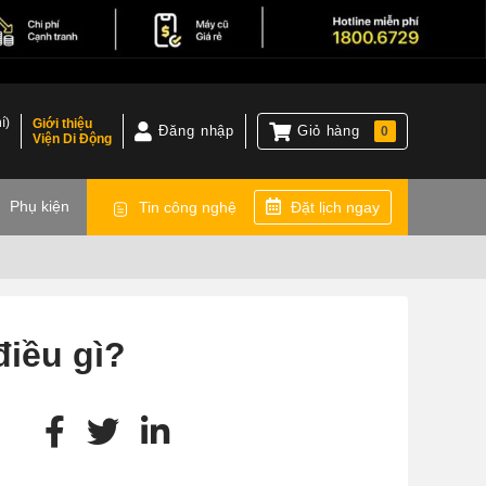
í)
Giới thiệu
Đăng nhập
Giỏ hàng
0
Viện Di Động
)
Phụ kiện
Tin công nghệ
Đặt lịch ngay
iều gì?