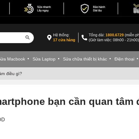
Hệ thống:
Tổng đài:
1800.6729
(miễn ph
17 cửa hàng
(Giờ làm việc: 08h00 - 21h00
Sửa Macbook
Sửa Laptop
Sửa chữa thiết bị khác
Điện thoại
âm điều gì?
artphone bạn cần quan tâm đ
VDD