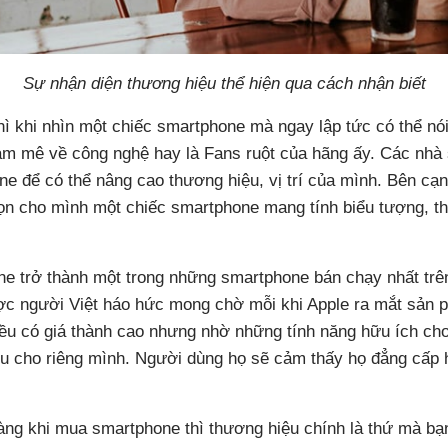
Sự nhận diện thương hiệu thể hiện qua cách nhận biết
ì khi nhìn một chiếc smartphone mà ngay lập tức có thể nói
am mê về công nghệ hay là Fans ruột của hãng ấy. Các nhà 
e để có thể nâng cao thương hiệu, vị trí của mình. Bên cạn
ọn cho mình một chiếc smartphone mang tính biểu tượng, th
ne trở thành một trong những smartphone bán chạy nhất trên
ợc người Việt háo hức mong chờ mỗi khi Apple ra mắt sản 
ều có giá thành cao nhưng nhờ những tính năng hữu ích ch
u cho riêng mình. Người dùng họ sẽ cảm thấy họ đẳng cấp
ng khi mua smartphone thì thương hiệu chính là thứ mà bạ