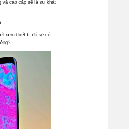
 và cao cấp sẽ là sự khát
h
t xem thiết bị đó sẽ có
hông?