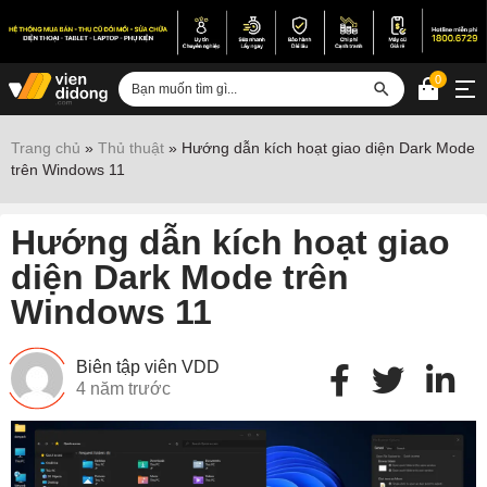
0
Đăng nhập
Trang chủ
»
Thủ thuật
»
Hướng dẫn kích hoạt giao diện Dark Mode
trên Windows 11
Sửa iPhone
Sửa Android
Hướng dẫn kích hoạt giao
Sửa Vertu
diện Dark Mode trên
Windows 11
Sửa iPad
Sửa Macbook
Biên tập viên VDD
Sửa Laptop
4 năm trước
Sửa chữa thiết bị khác
Điện thoại