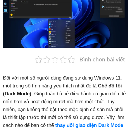
Phụ kiện
Hệ thống:
17 cửa hàng
Tổng đài:
1800.6729
(miễn phí)
(Giờ làm việc: 08h00 - 21h00)
Giới thiệu
Bình chọn bài viết
Viện Di Động
Tin công nghệ
Đối với một số người dùng đang sử dụng Windows 11,
Đặt lịch ngay
một trong số tính năng yêu thích nhất đó là
Chế độ tối
(Dark Mode)
. Giúp toàn bộ hệ điều hành có giao diện dễ
nhìn hơn và hoạt động mượt mà hơn một chút. Tuy
nhiên, bạn không thể bật theo mặc định có sẵn mà phải
là thiết lập trước thì mới có thể sử dụng được.
Vậy làm
cách nào để bạn có thể
thay đổi giao diện Dark Mode