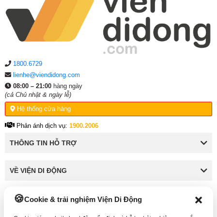
1800.6729
lienhe@viendidong.com
08:00 – 21:00
hàng ngày
(cả Chủ nhật & ngày lễ)
Hệ thống cửa hàng
Phản ánh dịch vụ:
1900.2006
THÔNG TIN HỖ TRỢ
VỀ VIỆN DI ĐỘNG
Cookie & trải nghiệm Viện Di Động
KẾT NỐI VỚI VIỆN DI ĐỘNG