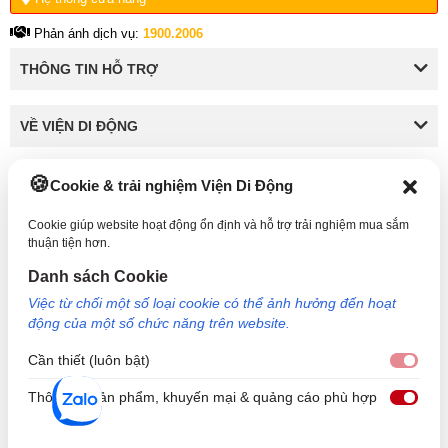
Phản ánh dịch vụ:
1900.2006
THÔNG TIN HỖ TRỢ
VỀ VIỆN DI ĐỘNG
Cookie & trải nghiệm Viện Di Động
KẾT NỐI VỚI VIỆN DI ĐỘNG
Cookie giúp website hoạt động ổn định và hỗ trợ trải nghiệm mua sắm
thuận tiện hơn.
Danh sách Cookie
Công Ty TNHH Công Nghệ và Đầu Tư Viện Di Động - 73 Trần Quang Khải, Phường Tân
Việc từ chối một số loại cookie có thể ảnh hưởng đến hoạt
Định, TP HCM. Mã số doanh nghiệp: 0317265132 - Ngày cấp: 25/04/2022 - Nơi cấp: Sở
động của một số chức năng trên website.
kế hoạch và đầu tư TP Hồ Chí Minh. Giám đốc: Nguyễn Ngọc Ngân. Hotline: 1800.6729
(miễn phí) - Email: cskh@viendidong.com - Bản quyền thuộc về Viện Di Động.
Cần thiết (luôn bật)
Cần 
Thông tin sản phẩm, khuyến mại & quảng cáo phù hợp
Thôn