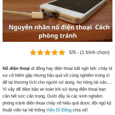
Phụ kiện
Hệ thống:
17 cửa hàng
Tổng đài:
1800.6729
(miễn phí)
(Giờ làm việc: 08h00 - 21h00)
Giới thiệu
5/5 - (1 bình chọn)
Viện Di Động
Tin công nghệ
Nổ điện thoại
di động hay điện thoại bất ngờ bốc cháy là
Đặt lịch ngay
sự cố hiếm gặp nhưng hậu quả vô cùng nghiêm trọng vì
để lại thương tích cho người sử dụng, hư hỏng tài sản,…
Vì vậy để đảm bảo an toàn khi sử dụng điện thoại bạn
cần hết sức cẩn trọng. Dưới đây là các kinh nghiệm
phòng tránh điện thoại cháy nổ hiệu quả được đội ngũ kỹ
thuật viên tại hệ thống
Viện Di Động
chia sẻ!