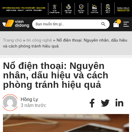
0
Đăng nhập
Trang chủ
»
tin công nghệ
»
Nổ điện thoại: Nguyên nhân, dấu hiệu
và cách phòng tránh hiệu quả
Sửa iPhone
Sửa Android
Nổ điện thoại: Nguyên
Sửa Vertu
nhân, dấu hiệu và cách
phòng tránh hiệu quả
Sửa iPad
Sửa Macbook
Hồng Ly
Sửa Laptop
3 năm trước
Sửa chữa thiết bị khác
Điện thoại