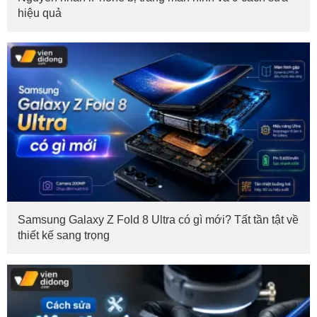
hiệu quả
Samsung Galaxy Z Fold 8 Ultra có gì mới? Tất tần tật về
thiết kế sang trọng