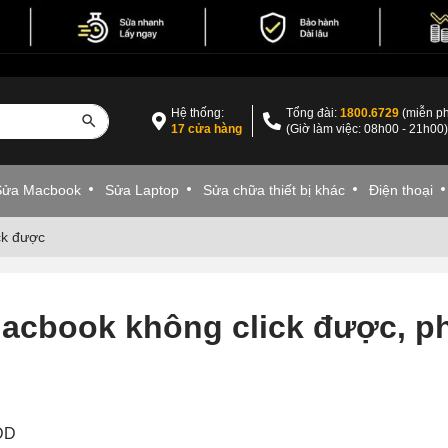
Hệ thống:
Tổng đài:
1800.6729
(miễn ph
17 cửa hàng
(Giờ làm việc: 08h00 - 21h00
Sửa Macbook
Sửa Laptop
Sửa chữa thiết bị khác
Điện thoại
ck được
acbook không click được, ph
VDD