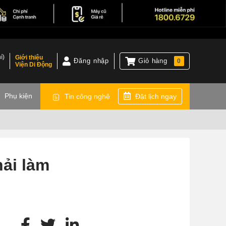
í)
Giới thiệu
Đăng nhập
Giỏ hàng
0
Viện Di Động
)
Phụ kiện
Tin công nghệ
Đặt lịch ngay
ải làm