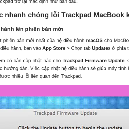
rackpad trở lại mặc định như ban đầu.
c nhanh chóng lỗi Trackpad MacBook 
 hành lên phiên bản mới
ật phiên bản mới nhất của hệ điều hành
macOS
cho MacBoo
 điều hành, bạn vào
App Store
> Chọn tab
Update
s ở phía 
xem có bản cập nhật nào cho
Trackpad Firmware Update
k
o hướng dẫn. Việc cập nhật hệ điều hành sẽ giúp máy tính h
ược nhiều lỗi liên quan đến Trackpad.