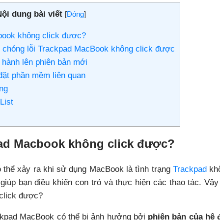
ội dung bài viết
[
Đóng
]
book không click được?
 chóng lỗi Trackpad MacBook không click được
 hành lên phiên bản mới
 đặt phần mềm liên quan
ng
List
pad Macbook không click được?
 thể xảy ra khi sử dụng MacBook là tình trạng
Trackpad
khô
giúp bạn điều khiển con trỏ và thực hiện các thao tác. Vậ
click được?
ackpad MacBook có thể bị ảnh hưởng bởi
phiên bản của hệ 