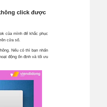
không click được
k của mình để khắc phục
trên cửa sổ.
hông. Nếu có thì bạn nhấn
oạt động ổn định và tối ưu