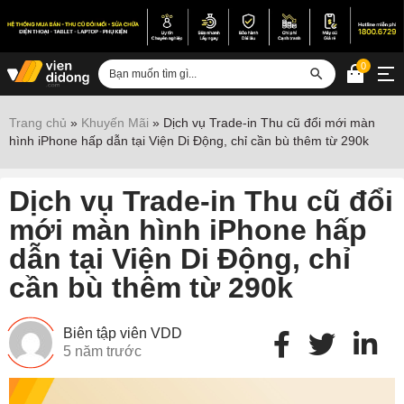
0
Đăng nhập
Trang chủ
»
Khuyến Mãi
»
Dịch vụ Trade-in Thu cũ đổi mới màn
hình iPhone hấp dẫn tại Viện Di Động, chỉ cần bù thêm từ 290k
Sửa iPhone
Sửa Android
Dịch vụ Trade-in Thu cũ đổi
Sửa Vertu
mới màn hình iPhone hấp
dẫn tại Viện Di Động, chỉ
Sửa iPad
cần bù thêm từ 290k
Sửa Macbook
Sửa Laptop
Biên tập viên VDD
5 năm trước
Sửa chữa thiết bị khác
Điện thoại