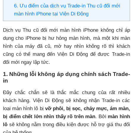
6. Ưu điểm của dịch vụ Trade-in Thu cũ đổi mới
màn hình iPhone tại Viện Di Động
Dịch vụ Thu cũ đổi mới màn hình iPhone không chỉ áp
dụng cho
iPhone bị hư hỏng màn hình, mà một khi màn
hình của máy đã cũ, mờ hay nhìn không rõ thì khách
cũng có thể mang đến Viện Di Động để được Trade-in
đổi mới ngay lập tức.
1. Những lỗi không áp dụng chính sách Trade-
in
Đây chắc chắn sẽ là thắc mắc chung của rất nhiều
khách hàng. Viện Di Động
sẽ
không nhận Trade-in các
loại màn hình lô bị
vỡ phôi, bị sọc, chảy mực, ám màn,
bị điểm chết lớn nhìn thấy rõ trên màn
. Bởi
màn hình
lô
sẽ không nằm trong điều kiện được hỗ trợ giá thu đổi
của hệ thống.