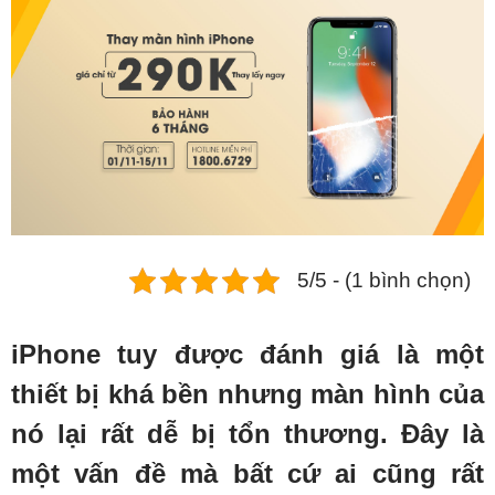
Phụ kiện
Hệ thống:
17 cửa hàng
Tổng đài:
1800.6729
(miễn phí)
(Giờ làm việc: 08h00 - 21h00)
Giới thiệu
Viện Di Động
Tin công nghệ
5/5 - (1 bình chọn)
Đặt lịch ngay
iPhone tuy được đánh giá là một
thiết bị khá bền nhưng màn hình của
nó lại rất dễ bị tổn thương. Đây là
một vấn đề mà bất cứ ai cũng rất