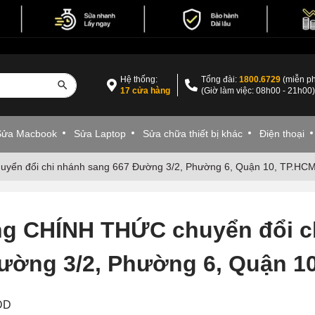
Hệ thống:
Tổng đài:
1800.6729
(miễn ph
17 cửa hàng
(Giờ làm việc: 08h00 - 21h00
Sửa Macbook
Sửa Laptop
Sửa chữa thiết bị khác
Điện thoại
yển đổi chi nhánh sang 667 Đường 3/2, Phường 6, Quận 10, TP.HC
ng CHÍNH THỨC chuyển đổi c
ường 3/2, Phường 6, Quận 1
VDD