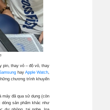
h
 pin, thay vỏ – độ vỏ, thay
Samsung
hay
Apple Watch
,
 những chương trình khuyến
à máy đã qua sử dụng (còn
́c dòng sản phẩm khác như
c dự phòng, tai nghe, loa