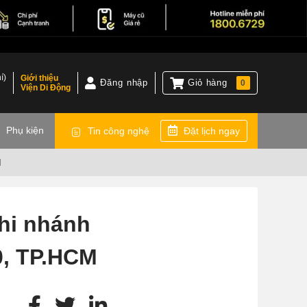
í)
Giới thiệu
Đăng nhập
Giỏ hàng
0
Viện Di Động
)
Phụ kiện
Tin công nghệ
Đặt lịch ngay
M
hi nhánh
0, TP.HCM