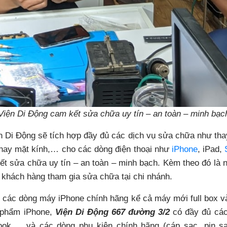
Viện Di Động cam kết sửa chữa uy tín – an toàn – minh bạc
 Di Động sẽ tích hợp đầy đủ các dịch vụ sửa chữa như thay
thay mặt kính,… cho các dòng điện thoại như
iPhone
, iPad,
́t sửa chữa uy tín – an toàn – minh bạch. Kèm theo đó là
 khách hàng tham gia sửa chữa tại chi nhánh.
ủ các dòng máy iPhone chính hãng kể cả máy mới full box v
n phẩm iPhone,
Viện Di Động 667 đường 3/2
có đầy đủ ca
,… và các dòng phụ kiện chính hãng (cáp sạc, pin sạ