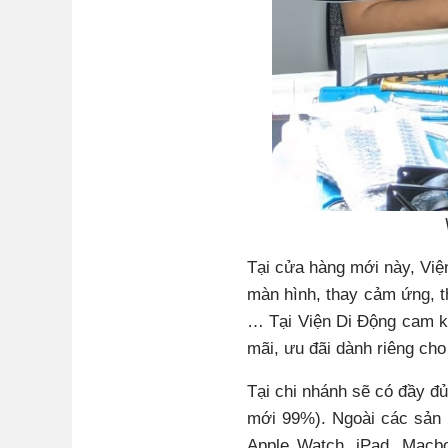
Tại cửa hàng mới này, Viện
màn hình, thay cảm ứng, 
… Tại Viện Di Động cam kê
mãi, ưu đãi dành riêng cho
Tại chi nhánh sẽ có đầy đ
mới 99%). Ngoài các sả
Apple Watch, iPad, Macbook