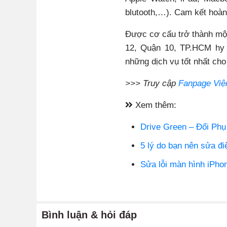
blutooth,…). Cam kết hoàn t
Được cơ cấu trở thành một
12, Quận 10, TP.HCM hy 
những dịch vụ tốt nhất ch
>>> Truy cập
Fanpage Việ
Xem thêm:
Drive Green – Đổi Phụ 
5 lý do bạn nên sửa điê
Sửa lỗi màn hình iPhon
Bình luận & hỏi đáp