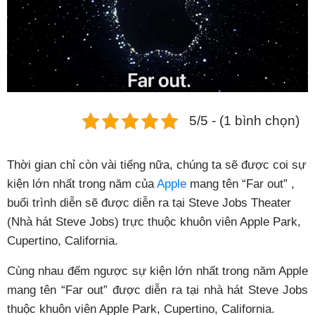
Phụ kiện
Hệ thống:
17 cửa hàng
Tổng đài:
1800.6729
(miễn phí)
(Giờ làm việc: 08h00 - 21h00)
5/5 - (1 bình chọn)
Giới thiệu
Viện Di Động
Thời gian chỉ còn vài tiếng nữa, chúng ta sẽ được coi sự
Tin công nghệ
kiện lớn nhất trong năm của
Apple
mang tên “Far out” ,
Đặt lịch ngay
buổi trình diễn sẽ được diễn ra tại Steve Jobs Theater
(Nhà hát Steve Jobs) trực thuộc khuôn viên Apple Park,
Cupertino, California.
Cùng nhau đếm ngược sự kiện lớn nhất trong năm Apple
mang tên “Far out” được diễn ra tại nhà hát Steve Jobs
thuộc khuôn viên Apple Park, Cupertino, California.