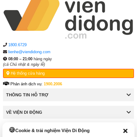
1800.6729
lienhe@viendidong.com
08:00 – 21:00
hàng ngày
(cả Chủ nhật & ngày lễ)
Hệ thống cửa hàng
Phản ánh dịch vụ:
1900.2006
THÔNG TIN HỖ TRỢ
VỀ VIỆN DI ĐỘNG
Cookie & trải nghiệm Viện Di Động
KẾT NỐI VỚI VIỆN DI ĐỘNG