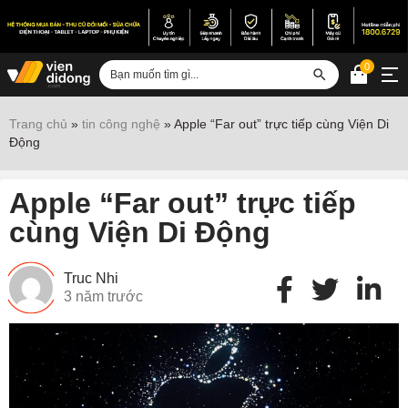
0
Đăng nhập
Trang chủ
»
tin công nghệ
»
Apple “Far out” trực tiếp cùng Viện Di
Động
Sửa iPhone
Sửa Android
Apple “Far out” trực tiếp
Sửa Vertu
cùng Viện Di Động
Sửa iPad
Truc Nhi
Sửa Macbook
3 năm trước
Sửa Laptop
Sửa chữa thiết bị khác
Điện thoại