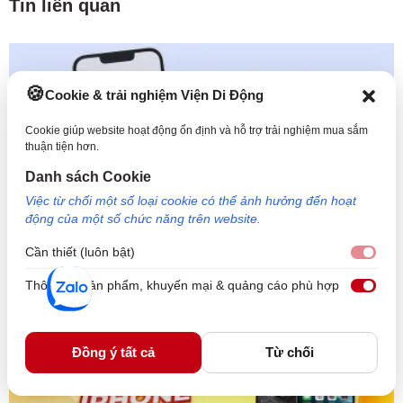
Tin liên quan
Cookie & trải nghiệm Viện Di Động
Cookie giúp website hoạt động ổn định và hỗ trợ trải nghiệm mua sắm
thuận tiện hơn.
Danh sách Cookie
Việc từ chối một số loại cookie có thể ảnh hưởng đến hoạt
động của một số chức năng trên website.
Cần thiết (luôn bật)
Cần 
Cách khắc phục lỗi trắng màn hình iPhone 13 Pro Max
Thông tin sản phẩm, khuyến mại & quảng cáo phù hợp
hiệu quả nhất
Thôn
Đồng ý tất cả
Từ chối