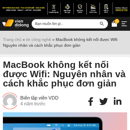
0
Đăng nhập
Trang chủ
»
tin công nghệ
»
MacBook không kết nối được Wifi:
Nguyên nhân và cách khắc phục đơn giản
Sửa iPhone
Sửa Android
MacBook không kết nối
Sửa Vertu
được Wifi: Nguyên nhân và
cách khắc phục đơn giản
Sửa iPad
Sửa Macbook
Biên tập viên VDD
Sửa Laptop
4 năm trước
Sửa chữa thiết bị khác
Điện thoại