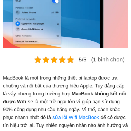
Phụ kiện
Hệ thống:
17 cửa hàng
Tổng đài:
1800.6729
(miễn phí)
(Giờ làm việc: 08h00 - 21h00)
Giới thiệu
5/5 - (1 bình chọn)
Viện Di Động
Tin công nghệ
MacBook là một trong những thiết bị laptop được ưa
Đặt lịch ngay
chuộng và nổi bật của thương hiệu Apple. Tuy đẳng cấp
là vậy nhưng trong trường hợp
MacBook không kết nối
được Wifi
sẽ là một trở ngại lớn vì giúp bạn sử dụng
90% công dụng nhu cầu hằng ngày. Vì thế, cách khắc
phục nhanh nhất đó là
sửa lỗi Wifi MacBook
để có được
tín hiệu trở lại. Tuy nhiên nguyên nhân nào ảnh hưởng và