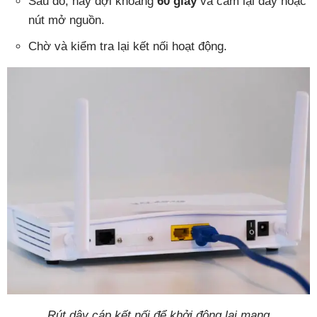
Sau đó, hãy đợi khoảng
60 giây
và cắm lại dây hoặc
nút mở nguồn.
Chờ và kiểm tra lại kết nối hoạt động.
Rút dây cáp kết nối để khởi động lại mạng