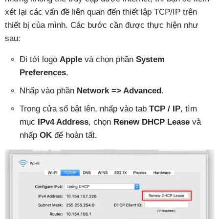
xét lại các vấn đề liên quan đến thiết lập TCP/IP trên
thiết bị của mình. Các bước cần được thực hiện như
sau:
Đi tới logo
Apple
và chọn phần
System
Preferences
.
Nhấp vào phần
Network => Advanced
.
Trong cửa sổ bật lên, nhấp vào tab
TCP / IP
, tìm
mục
IPv4 Address
, chọn
Renew DHCP Lease
và
nhấp
OK
để hoàn tất.