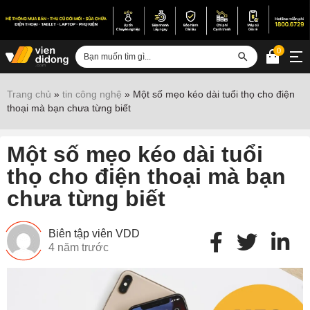
0
Đăng nhập
Trang chủ
»
tin công nghệ
»
Một số mẹo kéo dài tuổi thọ cho điện
thoại mà bạn chưa từng biết
Sửa iPhone
Sửa Android
Một số mẹo kéo dài tuổi
Sửa Vertu
thọ cho điện thoại mà bạn
chưa từng biết
Sửa iPad
Sửa Macbook
Biên tập viên VDD
Sửa Laptop
4 năm trước
Sửa chữa thiết bị khác
Điện thoại