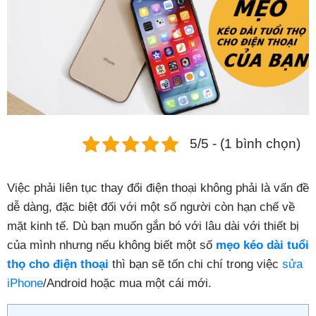
Phụ kiện
Hệ thống:
17 cửa hàng
Tổng đài:
1800.6729
(miễn phí)
(Giờ làm việc: 08h00 - 21h00)
Giới thiệu
5/5 - (1 bình chọn)
Viện Di Động
Tin công nghệ
Việc phải liên tục thay đổi điện thoại không phải là vấn đề
Đặt lịch ngay
dễ dàng, đặc biệt đối với một số người còn hạn chế về
mặt kinh tế. Dù bạn muốn gắn bó với lâu dài với thiết bị
của mình nhưng nếu không biết một số
mẹo kéo dài tuổi
thọ cho điện thoại
thì bạn sẽ tốn chi chí trong việc
sửa
iPhone
/Android hoặc mua một cái mới.