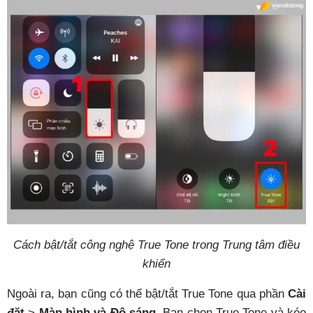
Cách bật/tắt công nghệ True Tone trong Trung tâm điều
khiển
Ngoài ra, bạn cũng có thể bật/tắt True Tone qua phần
Cài
đặt
>
Màn hình và Độ sáng
. Bạn chọn True Tone và kéo