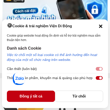
Cookie & trải nghiệm Viện Di Động
Cookie giúp website hoạt động ổn định và hỗ trợ trải nghiệm mua sắm
thuận tiện hơn.
Danh sách Cookie
Cách cài đặt khóa màn hình điện thoại iPhone và
Việc từ chối một số loại cookie có thể ảnh hưởng đến hoạt
động của một số chức năng trên website.
Android chi tiết
Cần thiết (luôn bật)
Cần 
Thông tin sản phẩm, khuyến mại & quảng cáo phù hợp
Thôn
HỆ THỐNG CỬA HÀNG
Đồng ý tất cả
Từ chối