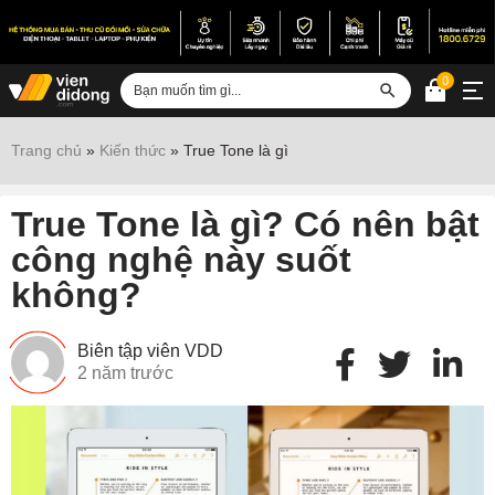
0
Đăng nhập
Trang chủ
»
Kiến thức
»
True Tone là gì
Sửa iPhone
True Tone là gì? Có nên bật
Sửa Android
công nghệ này suốt
Sửa Vertu
không?
Sửa iPad
Sửa Macbook
Biên tập viên VDD
2 năm trước
Sửa Laptop
Sửa chữa thiết bị khác
Điện thoại