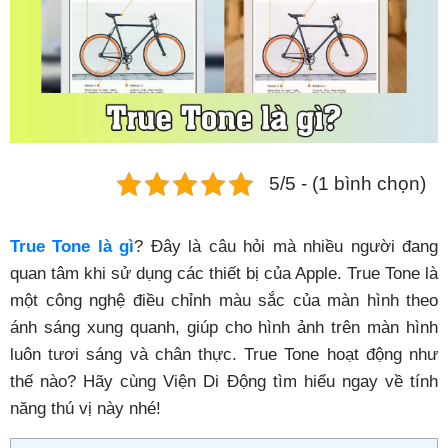
Phụ kiện
Hệ thống:
17 cửa hàng
Tổng đài:
1800.6729
(miễn phí)
(Giờ làm việc: 08h00 - 21h00)
5/5 - (1 bình chọn)
Giới thiệu
Viện Di Động
Tin công nghệ
True Tone là gì
? Đây là câu hỏi mà nhiều người đang
Đặt lịch ngay
quan tâm khi sử dụng các thiết bị của Apple. True Tone là
một công nghệ điều chỉnh màu sắc của màn hình theo
ánh sáng xung quanh, giúp cho hình ảnh trên màn hình
luôn tươi sáng và chân thực. True Tone hoạt động như
thế nào? Hãy cùng Viện Di Động tìm hiểu ngay về tính
năng thú vị này nhé!