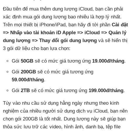
Đầu tiên để mua thêm dung lượng iCloud, bạn cần phải
xác định mua gói dung lượng bao nhiêu là hợp lý nhất.
Trên mọi thiết bị iPhone/iPad, bạn hãy đi tới phần
Cài đặt
=> Nhấp vào tài khoản iD Apple => iCloud => Quản lý
dung lượng => Thay đổi gói dung lượng
và sẽ hiển thị
3 gói dữ liệu cho bạn lựa chọn:
Gói
50GB
sẽ có mức giá tương ứng
19.000đ/tháng
.
Gói
200GB
sẽ có mức giá tương ứng
59.000đ/tháng
.
Gói
2TB
sẽ có mức giá tương ứng
199.000đ/tháng
.
Tùy vào nhu cầu sử dụng hằng ngày nhưng theo kinh
nghiệm của nhiều người sử dụng dịch vụ iCloud, bạn nên
chọn gói 200GB là tốt nhất. Dung lượng này sẽ giúp bạn
thỏa sức lưu trữ các video, hình ảnh, danh bạ, tệp file