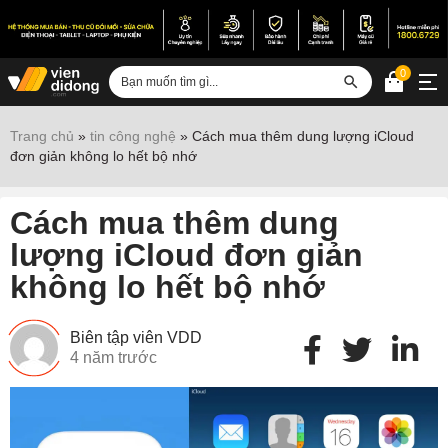
0
Đăng nhập
Trang chủ
»
tin công nghệ
»
Cách mua thêm dung lượng iCloud
đơn giản không lo hết bộ nhớ
Sửa iPhone
Sửa Android
Cách mua thêm dung
Sửa Vertu
lượng iCloud đơn giản
không lo hết bộ nhớ
Sửa iPad
Sửa Macbook
Biên tập viên VDD
Sửa Laptop
4 năm trước
Sửa chữa thiết bị khác
Điện thoại