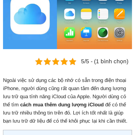
Phụ kiện
Hệ thống:
17 cửa hàng
Tổng đài:
1800.6729
(miễn phí)
(Giờ làm việc: 08h00 - 21h00)
Giới thiệu
5/5 - (1 bình chọn)
Viện Di Động
Tin công nghệ
Ngoài việc sử dụng các bộ nhớ có sẵn trong điện thoại
Đặt lịch ngay
iPhone, người dùng cũng rất quan tâm đến dung lượng
lưu trữ qua tính năng iCloud của Apple. Người dùng có
thể tìm
cách mua thêm dung lượng iCloud
để có thể
lưu trữ nhiều thông tin trên đó. Lợi ích tốt nhất là giúp
bạn lưu trữ dữ liệu để có thể khôi phục lại
khi cần thiết.