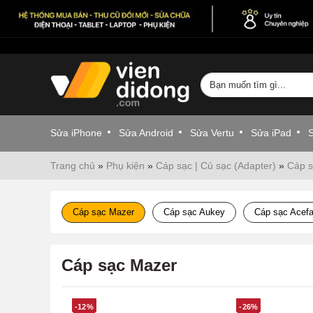
Sửa iPhone
Sửa Android
Sửa Vertu
Sửa iPad
Trang chủ
»
Phụ kiện
»
Cáp sạc | Củ sạc (Adapter)
»
Cáp 
Cáp sạc Mazer
Cáp sạc Aukey
Cáp sạc Acefa
Cáp sạc Mazer
-12%
-26%