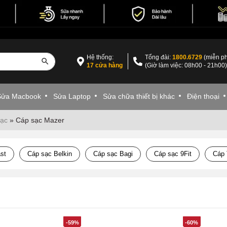
Hệ thống:
Tổng đài:
1800.6729
(miễn ph
17 cửa hàng
(Giờ làm việc: 08h00 - 21h00
Sửa Macbook
Sửa Laptop
Sửa chữa thiết bị khác
Điện thoại
sạc
»
Cáp sạc Mazer
st
Cáp sạc Belkin
Cáp sạc Bagi
Cáp sạc 9Fit
Cáp 
-59%
-60%