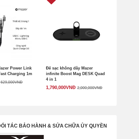
Mazer Power Link
Đế sạc không dây Mazer
 Fast Charging 1m
infinite Boost Mag DESK Quad
4 in 1
629,000
VNĐ
1,790,000
VNĐ
2,000,000
VNĐ
ĐỐI TÁC BẢO HÀNH & SỬA CHỮA ỦY QUYỀN