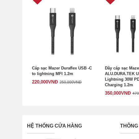
Cáp sạc Mazer Duraflex USB -C
Dây cáp sạc Maze
to lightning MFI 1.2m
ALU.DURA.TEK U
Lightning 30W PD
220,000
VNĐ
250,000
VNĐ
Charging 1.2m
350,000
VNĐ
470
HỆ THỐNG CỬA HÀNG
THÔNG 