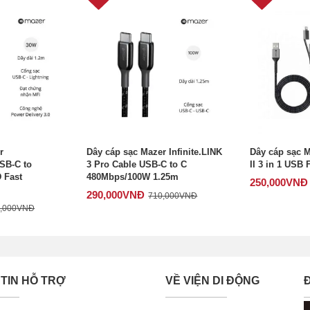
r
Dây cáp sạc Mazer Infinite.LINK
Dây cáp sạc 
SB-C to
3 Pro Cable USB-C to C
II 3 in 1 USB
 Fast
480Mbps/100W 1.25m
250,000
VNĐ
290,000
VNĐ
710,000
VNĐ
,000
VNĐ
TIN HỖ TRỢ
VỀ VIỆN DI ĐỘNG