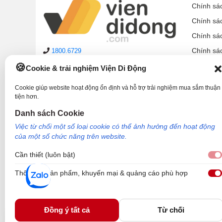
Chính sá
Chính sá
Chính sá
Chính sá
1800.6729
lienhe@viendidong.com
Chính sá
Cookie & trải nghiệm Viện Di Động
08:00 – 21:00
hàng ngày
Chính sá
(cả Chủ nhật & ngày lễ)
Cookie giúp website hoạt động ổn định và hỗ trợ trải nghiệm mua sắm thuận
Chính sá
tiện hơn.
Hệ thống cửa hàng
Hướng d
Danh sách Cookie
Phản ánh dịch vụ:
1900.2006
Việc từ chối một số loại cookie có thể ảnh hưởng đến hoạt động
của một số chức năng trên website.
Cần thiết (luôn bật)
Thông tin sản phẩm, khuyến mại & quảng cáo phù hợp
Công Ty TNHH Công Nghệ và Đầu Tư Viện Di Động - 73 Trần Quang Khải, P
Nơi cấp: Sở kế hoạch và đầu tư TP Hồ Chí Minh. Giám đốc: Nguyễn Ngọc Ngâ
Viện Di Động.
Đồng ý tất cả
Từ chối