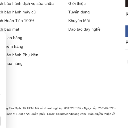
ch bảo hành dịch vụ sửa chữa
Giới thiệu
ch bảo hành máy cũ
Tuyển dụng
K
ch Hoàn Tiền 100%
Khuyến Mãi
ch bảo mật
Đào tạo dạy nghề
ch giao hàng
ch kiểm hàng
ch bảo hành Phụ kiện
ẫn mua hàng
Cần thiết (luôn bật)
Thông tin sản phẩm, khuyến mại & quảng cáo phù hợp
hường Tân Định, TP HCM. Mã số doanh nghiệp: 0317265132 - Ngày cấp: 25/04/2022 -
n. Hotline: 1800.6729 (miễn phí) - Email: cskh@viendidong.com - Bản quyền thuộc về