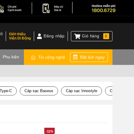
í)
Giới thiệu
Đăng nhập
Giỏ hàng
0
Viện Di Động
)
Phụ kiện
Tin công nghệ
Đặt lịch ngay
Type-C
Cáp sạc Baseus
Cáp sạc Innostyle
Cáp sạc Anke
-11%